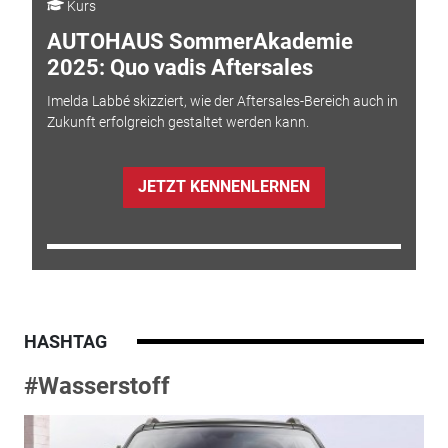
Kurs
AUTOHAUS SommerAkademie
2025: Quo vadis Aftersales
Imelda Labbé skizziert, wie der Aftersales-Bereich auch in
Zukunft erfolgreich gestaltet werden kann.
JETZT KENNENLERNEN
HASHTAG
#Wasserstoff