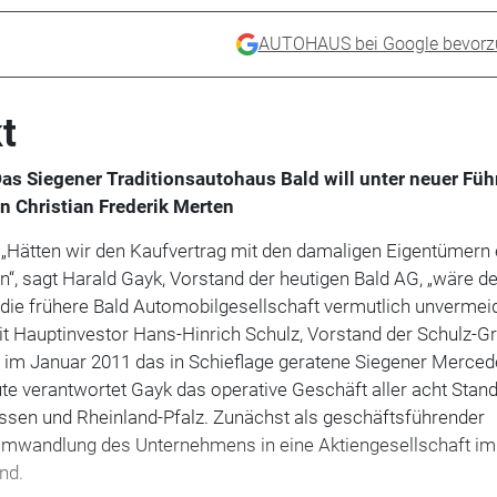
AUTOHAUS bei Google bevorz
t
Das Siegener Traditionsautohaus Bald will unter neuer Fü
n Christian Frederik Merten
l. „Hätten wir den Kaufvertrag mit den damaligen Eigentümern
n“, sagt Harald Gayk, Vorstand der heutigen Bald AG, „wäre d
 die frühere Bald Automobilgesellschaft vermutlich unvermei
Hauptinvestor Hans-Hinrich Schulz, Vorstand der Schulz-G
 im Januar 2011 das in Schieflage geratene Siegener Merced
e verantwortet Gayk das operative Geschäft aller acht Stand
ssen und Rheinland-Pfalz. Zunächst als geschäftsführender
 Umwandlung des Unternehmens in eine Aktiengesellschaft im 
nd.