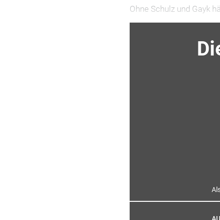
Ohne Schulz und Gayk h
Di
Al
AU