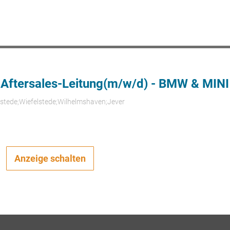
 Aftersales-Leitung(m/w/d) - BMW & MINI
rstede;Wiefelstede;Wilhelmshaven;Jever
Anzeige schalten