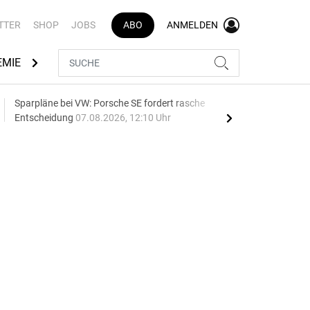
TTER
SHOP
JOBS
ABO
ANMELDEN
EMIE
AUTOMARKEN
MEDIATHEK
BRANCHENVERZEI
Sparpläne bei VW: Porsche SE fordert rasche
75 J
Entscheidung
07.08.2026, 12:10 Uhr
Auf