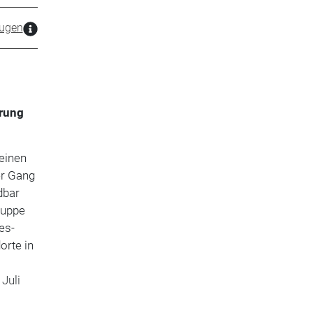
ugen
hrung
 einen
er Gang
dbar
ruppe
es-
orte in
Juli