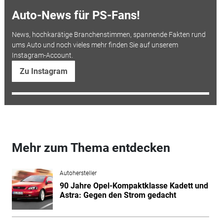
Auto-News für PS-Fans!
News, hochkarätige Branchenstimmen, spannende Fakten rund
ums Auto und noch vieles mehr finden Sie auf unserem
Instagram-Account.
Zu Instagram
Mehr zum Thema entdecken
Autohersteller
90 Jahre Opel-Kompaktklasse Kadett und
Astra: Gegen den Strom gedacht