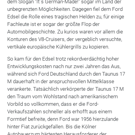
dem Slogan "It´s German-Made!" sogar im Land der
unbegrenzten Möglichkeiten. Dagegen fiel dem Ford
Edsel die Rolle eines tragischen Helden zu, für einige
Fachleute ist er sogar der größte Flop der
Automobilgeschichte. Zu kurios waren vor allem die
Konturen des V8-Cruisers, der vergeblich versuchte,
vertikale europäische Kühlergrills zu kopieren.
So kam für den Edsel trotz rekordverdächtig hoher
Entwicklungskosten nach nur zwei Jahren das Aus,
während sich Ford Deutschland durch den Taunus 17
M dauerhaft in der anspruchsvollen Mittelklasse
verankerte. Tatsächlich verkörperte der Taunus 17 M
den Traum vom Wohlstand nach amerikanischem
Vorbild so vollkommen, dass er die Ford-
Verkaufszahlen schneller als erhofft aus einem
Formtief befreite, denn Ford war 1956 hierzulande
hinter Fiat zurückgefallen. Bis die Kölner
Autobauerzum härtesten Herausforderer der