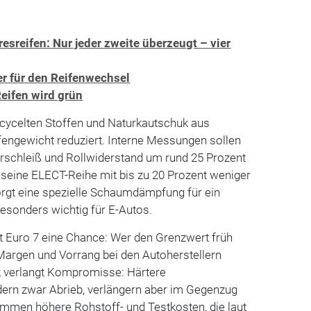
esreifen: Nur jeder zweite überzeugt – vier
er für den Reifenwechsel
Reifen wird grün
ecycelten Stoffen und Naturkautschuk aus
engewicht reduziert. Interne Messungen sollen
erschleiß und Rollwiderstand um rund 25 Prozent
seine ELECT-Reihe mit bis zu 20 Prozent weniger
orgt eine spezielle Schaumdämpfung für ein
besonders wichtig für E-Autos.
et Euro 7 eine Chance: Wer den Grenzwert früh
n Margen und Vorrang bei den Autoherstellern
k verlangt Kompromisse: Härtere
n zwar Abrieb, verlängern aber im Gegenzug
men höhere Rohstoff- und Testkosten, die laut