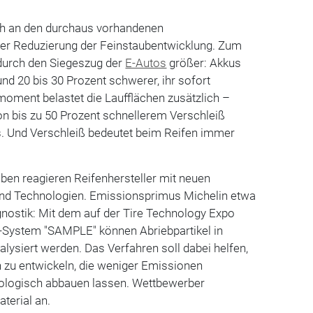
uch an den durchaus vorhandenen
er Reduzierung der Feinstaubentwicklung. Zum
durch den Siegeszug der
E-Autos
größer: Akkus
d 20 bis 30 Prozent schwerer, ihr sofort
oment belastet die Laufflächen zusätzlich –
on bis zu 50 Prozent schnellerem Verschleiß
. Und Verschleiß bedeutet beim Reifen immer
ben reagieren Reifenhersteller mit neuen
nd Technologien. Emissionsprimus Michelin etwa
gnostik: Mit dem auf der Tire Technology Expo
r-System "SAMPLE" können Abriebpartikel in
lysiert werden. Das Verfahren soll dabei helfen,
u entwickeln, die weniger Emissionen
iologisch abbauen lassen. Wettbewerber
terial an.