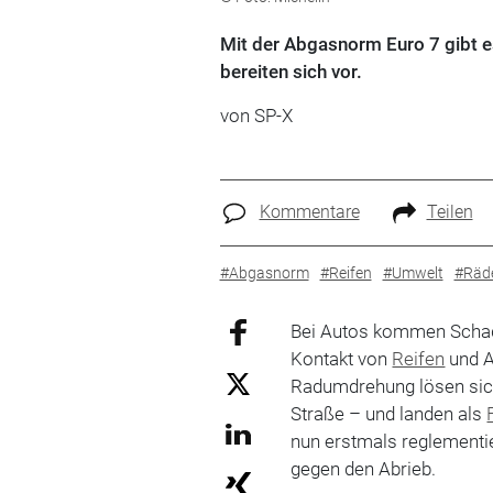
Mit der Abgasnorm Euro 7 gibt e
bereiten sich vor.
von
SP-X
Kommentare
Teilen
#Abgasnorm
#Reifen
#Umwelt
#Räde
Bei Autos kommen Schad
Kontakt von
Reifen
und A
Radumdrehung lösen sic
Straße – und landen als
nun erstmals reglementi
gegen den Abrieb.