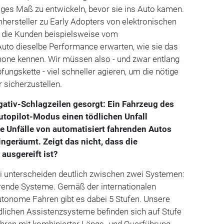
iges Maß zu entwickeln, bevor sie ins Auto kamen.
hersteller zu Early Adopters von elektronischen
l die Kunden beispielsweise vom
uto dieselbe Performance erwarten, wie sie das
one kennen. Wir müssen also - und zwar entlang
ngskette - viel schneller agieren, um die nötige
 sicherzustellen.
egativ-Schlagzeilen gesorgt: Ein Fahrzeug des
Autopilot-Modus einen tödlichen Unfall
re Unfälle von automatisiert fahrenden Autos
eingeräumt. Zeigt das nicht, dass die
ausgereift ist?
udi unterscheiden deutlich zwischen zwei Systemen:
erende Systeme. Gemäß der internationalen
autonome Fahren gibt es dabei 5 Stufen. Unsere
indlichen Assistenzsysteme befinden sich auf Stufe
Fahren mit kombinierter Längs- und Querführung