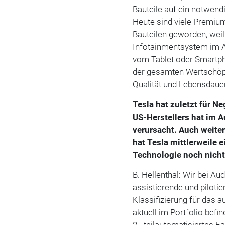
Bauteile auf ein notwend
Heute sind viele Premium
Bauteilen geworden, wei
Infotainmentsystem im A
vom Tablet oder Smartph
der gesamten Wertschöpfu
Qualität und Lebensdauer
Tesla hat zuletzt für N
US-Herstellers hat im 
verursacht. Auch weite
hat Tesla mittlerweile 
Technologie noch nicht 
B. Hellenthal: Wir bei A
assistierende und piloti
Klassifizierung für das 
aktuell im Portfolio bef
2 - teilautomatisiertes 