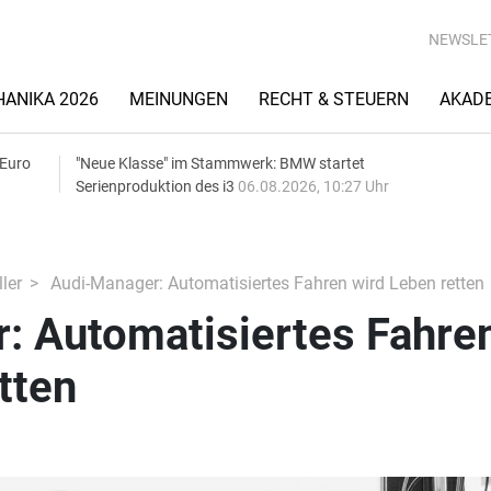
NEWSLE
ANIKA 2026
MEINUNGEN
RECHT & STEUERN
AKAD
 Euro
"Neue Klasse" im Stammwerk: BMW startet
Serienproduktion des i3
06.08.2026, 10:27 Uhr
ler
Audi-Manager: Automatisiertes Fahren wird Leben retten
: Automatisiertes Fahre
tten