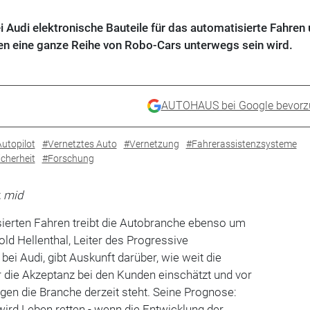
i Audi elektronische Bauteile für das automatisierte Fahren
ren eine ganze Reihe von Robo-Cars unterwegs sein wird.
AUTOHAUS bei Google bevorz
utopilot
#Vernetztes Auto
#Vernetzung
#Fahrerassistenzsysteme
cherheit
#Forschung
, mid
ierten Fahren treibt die Autobranche ebenso um
old Hellenthal, Leiter des Progressive
i Audi, gibt Auskunft darüber, wie weit die
er die Akzeptanz bei den Kunden einschätzt und vor
en die Branche derzeit steht. Seine Prognose:
ird Leben retten - wenn die Entwicklung der