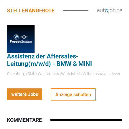
STELLENANGEBOTE
Assistenz der Aftersales-
Leitung(m/w/d) - BMW & MINI
Oldenburg (Oldb);Westerstede;Wiefelstede;Wilhelmshaven;Jever
weitere Jobs
Anzeige schalten
KOMMENTARE