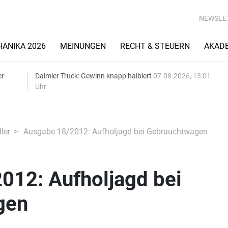
NEWSLE
ANIKA 2026
MEINUNGEN
RECHT & STEUERN
AKAD
er
Daimler Truck: Gewinn knapp halbiert
07.08.2026, 13:01
Uhr
ler
Ausgabe 18/2012: Aufholjagd bei Gebrauchtwagen
012: Aufholjagd bei
gen