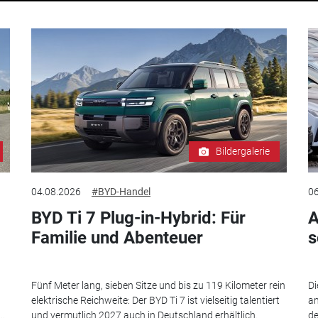
Bildergalerie
04.08.2026
#BYD-Handel
06
BYD Ti 7 Plug-in-Hybrid: Für
A
Familie und Abenteuer
s
Fünf Meter lang, sieben Sitze und bis zu 119 Kilometer rein
Di
elektrische Reichweite: Der BYD Ti 7 ist vielseitig talentiert
an
..
und vermutlich 2027 auch in Deutschland erhältlich.
de