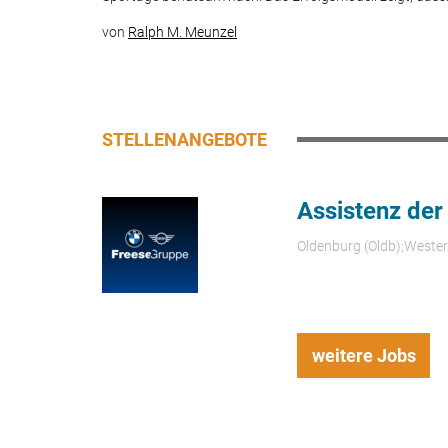
von
Ralph M. Meunzel
STELLENANGEBOTE
Assistenz der
Oldenburg (Oldb);Weste
weitere Jobs