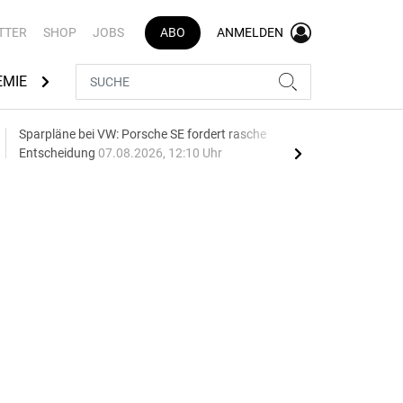
TTER
SHOP
JOBS
ABO
ANMELDEN
EMIE
AUTOMARKEN
MEDIATHEK
BRANCHENVERZEI
Sparpläne bei VW: Porsche SE fordert rasche
75 J
Entscheidung
07.08.2026, 12:10 Uhr
Auf