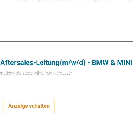
 Aftersales-Leitung(m/w/d) - BMW & MINI
rstede;Wiefelstede;Wilhelmshaven;Jever
Anzeige schalten