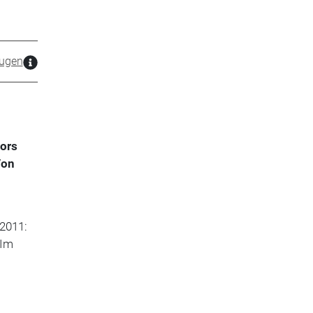
ugen
ors
Von
(2011:
 Im