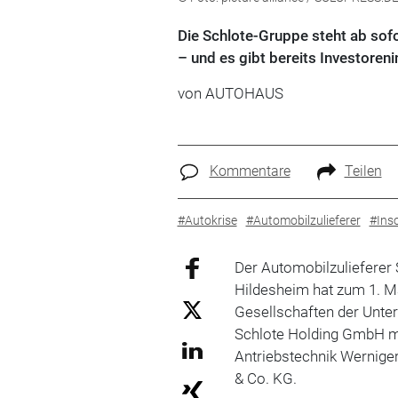
Die Schlote-Gruppe steht ab sofo
– und es gibt bereits Investoreni
von
AUTOHAUS
Kommentare
Teilen
#Autokrise
#Automobilzulieferer
#Ins
Der Automobilzulieferer 
Hildesheim hat zum 1. Ma
Gesellschaften der Unte
Schlote Holding GmbH mit
Antriebstechnik Wernig
& Co. KG.