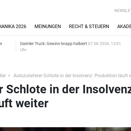
NEWSLE
ANIKA 2026
MEINUNGEN
RECHT & STEUERN
AKAD
er
Daimler Truck: Gewinn knapp halbiert
07.08.2026, 13:01
Uhr
ler
Autozulieferer Schlote in der Insolvenz: Produktion läuft 
r Schlote in der Insolvenz
uft weiter