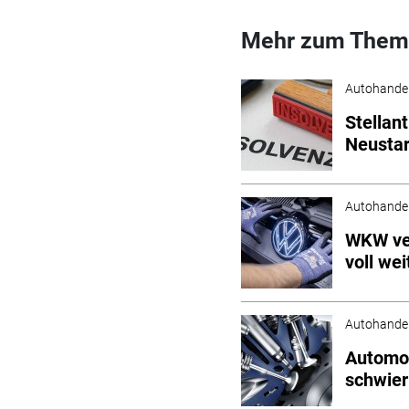
Mehr zum Them
Autohande
Stellan
Neustar
Autohande
WKW ver
voll wei
Autohande
Automob
schwier