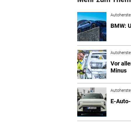
Autoherstel
BMW: US
Autoherstel
Vor all
Minus
Autoherstel
E-Auto-