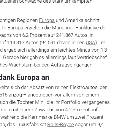
 aktuellen Schwäche des stark umkämpften
ichtigen Regionen
Europa
und Amerika schnitt
 In Europa erzielten die Münchner – inklusive der
achs von 6,2 Prozent auf 241.867 Autos, in
auf 114.313 Autos (94.591 davon in den
USA
). Im
nd
ergab sich allerdings ein leichtes Minus von 1,3
. Gerade hier gab es allerdings laut Vertriebschef
iches Wachstum bei den Auftragseingängen.
dank Europa an
kelte sich der Absatz von reinen Elektroautos, der
.516 anzog – angetrieben vor allem von einem
uch die Tochter Mini, die ihr Portfolio vergangenes
e sich mit einem Zuwachs von 4,1 Prozent auf
, während die Kernmarke BMW um zwei Prozent
ab, das Luxusfabrikat
Rolls-Royce
sogar um 9,4