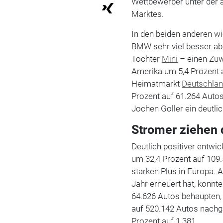
Wettbewerber unter der
Marktes.
In den beiden anderen w
BMW sehr viel besser ab.
Tochter
Mini
– einen Zuw
Amerika um 5,4 Prozent 
Heimatmarkt
Deutschla
Prozent auf 61.264 Autos
Jochen Goller ein deutl
Stromer ziehen 
Deutlich positiver entwic
um 32,4 Prozent auf 109
starken Plus in Europa. A
Jahr erneuert hat, konnt
64.626 Autos behaupten
auf 520.142 Autos nachg
Prozent auf 1.381.