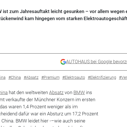
ist zum Jahresauftakt leicht gesunken – vor allem wegen 
 Rückenwind kam hingegen vom starken Elektroautogeschäft
AUTOHAUS bei Google bevorz
ina
#China
#Absatz
#Premium
#Elektroauto
#Elektrifizierung
#Ver
hina
hat den weltweiten
Absatz
von
BMW
ins
mt verkaufte der Münchner Konzern im ersten
das waren 1,4 Prozent weniger als im
cheidend dafür war ein Absturz um 17,2 Prozent
 China. BMW leidet hier -–wie auch seine