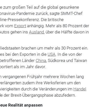
e zum großen Teil auf die global gesunkene
ronavirus-Pandemie zurück, sagte SMMT-Chef
ine-Pressekonferenz. Die britische
tark vom
Export
anhängig. Mehr als 80 Prozent der
 Autos gehen ins
Ausland
, über die Hälfte davon in
liedstaaten brachen um mehr als 30 Prozent ein.
 es bei den Exporten in die
USA
. In die von der
 betroffenen Länder
China
, Südkorea und Taiwan
rtiert als im Jahr davor.
im vergangenen Frühjahr mehrere Wochen lang
erlängerten zudem ihre Werksferien um den
ierigkeiten durch die Veränderungen im
Handel
e der Brexit-Übergangsphase abzufedern.
eue Realität anpassen