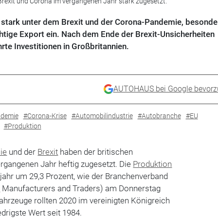
Brexit und Corona im vergangenen Jahr stark zugesetzt.
et stark unter dem Brexit und der Corona-Pandemie, besonde
ichtige Export ein. Nach dem Ende der Brexit-Unsicherheiten
te Investitionen in Großbritannien.
AUTOHAUS bei Google bevorz
demie
#Corona-Krise
#Automobilindustrie
#Autobranche
#EU
#Produktion
ie
und der
Brexit
haben der britischen
rgangenen Jahr heftig zugesetzt. Die
Produktion
rjahr um 29,3 Prozent, wie der Branchenverband
r
Manufacturers and Traders) am Donnerstag
Fahrzeuge rollten 2020 im vereinigten Königreich
drigste Wert seit 1984.