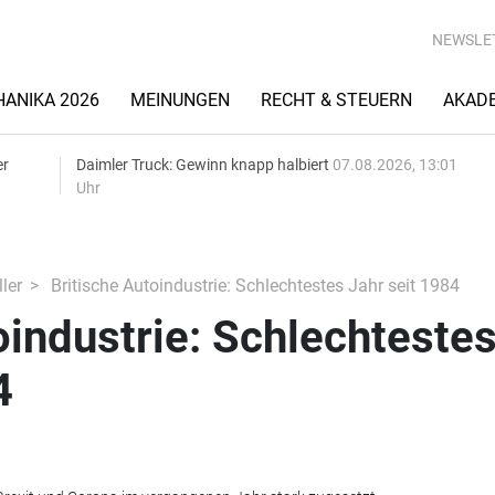
NEWSLE
ANIKA 2026
MEINUNGEN
RECHT & STEUERN
AKAD
er
Daimler Truck: Gewinn knapp halbiert
07.08.2026, 13:01
Uhr
ler
Britische Autoindustrie: Schlechtestes Jahr seit 1984
oindustrie: Schlechteste
4