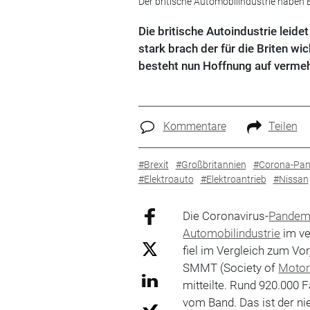
Der britische Automobilindustrie haben 
Die britische Autoindustrie leid
stark brach der für die Briten w
besteht nun Hoffnung auf vermehr
Kommentare
Teilen
#Brexit
#Großbritannien
#Corona-Pan
#Elektroauto
#Elektroantrieb
#Nissan
Die Coronavirus-
Pandem
Automobilindustrie
im ve
fiel im Vergleich zum Vo
SMMT (Society of
Moto
mitteilte. Rund 920.000 
vom Band. Das ist der nie