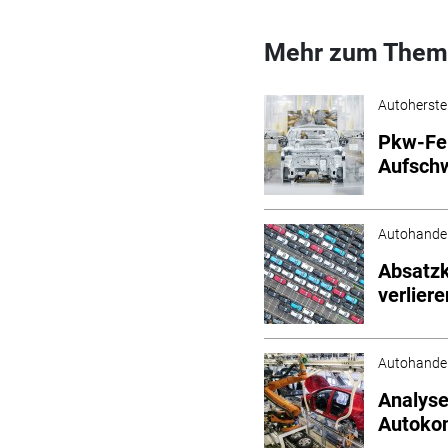
Mehr zum Them
Autoherstel
Pkw-Fer
Aufsch
Autohande
Absatzk
verliere
Autohande
Analyse
Autokon