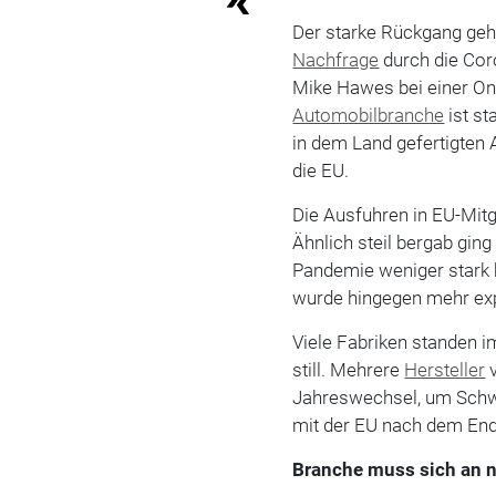
Der starke Rückgang geh
Nachfrage
durch die Co
Mike Hawes bei einer Onl
Automobilbranche
ist s
in dem Land gefertigten
die EU.
Die Ausfuhren in EU-Mitg
Ähnlich steil bergab ging
Pandemie weniger stark
wurde hingegen mehr expo
Viele Fabriken standen 
still. Mehrere
Hersteller
v
Jahreswechsel, um Schw
mit der EU nach dem End
Branche muss sich an n