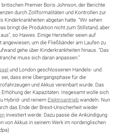
ritischen Premier Boris Johnson, der Berichte
enzen durch Zollformalitäten und Kontrollen zur
ls Kinderkrankheiten abgetan hatte. "Wir sehen
s bringt die Produktion nicht zum Stillstand, aber
aus", so Hawes. Einige Hersteller seien auf
ht angewiesen, um die Fließbänder am Laufen zu
Aufwand gehe über Kinderkrankheiten hinaus. "Das
ie Branche muss sich daran anpassen."
ssel
und London geschlossenen Handels- und
ei, dass eine Übergangsphase für die
ktrofahrzeugen und Akkus vereinbart wurde. Das
e Erhöhung der Kapazitäten. Insgesamt wolle sich
zu Hybrid- und reinem
Elektroantrieb
wandeln. Nun
urch das Ende der Brexit-Unsicherheit wieder
en
investiert werde. Dazu passe die Ankündigung
ion von Akkus in seinem Werk im nordenglischen
(dpa)