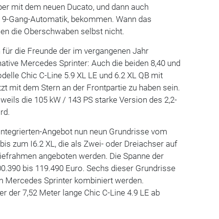
aber mit dem neuen Ducato, und dann auch
n 9-Gang-Automatik, bekommen. Wann das
ssen die Oberschwaben selbst nicht.
n für die Freunde der im vergangenen Jahr
native Mercedes Sprinter: Auch die beiden 8,40 und
elle Chic C-Line 5.9 XL LE und 6.2 XL QB mit
t mit dem Stern an der Frontpartie zu haben sein.
eweils die 105 kW / 143 PS starke Version des 2,2-
rd.
ntegrierten-Angebot nun neun Grundrisse vom
 bis zum I6.2 XL, die als Zwei- oder Dreiachser auf
Tiefrahmen angeboten werden. Die Spanne der
00.390 bis 119.490 Euro. Sechs dieser Grundrisse
em Mercedes Sprinter kombiniert werden.
er der 7,52 Meter lange Chic C-Line 4.9 LE ab