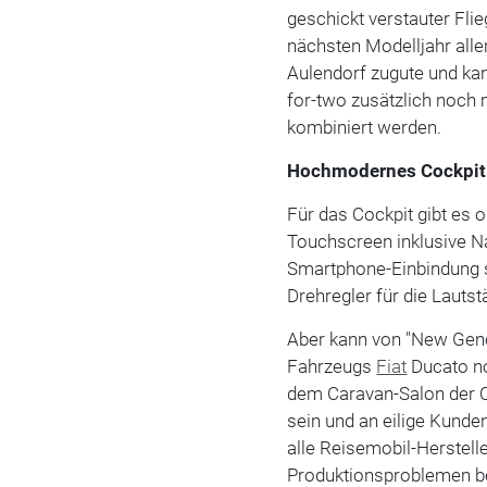
geschickt verstauter Fli
nächsten Modelljahr alle
Aulendorf zugute und kan
for-two zusätzlich noch 
kombiniert werden.
Hochmodernes Cockpit
Für das Cockpit gibt es 
Touchscreen inklusive N
Smartphone-Einbindung s
Drehregler für die Lautst
Aber kann von "New Gener
Fahrzeugs
Fiat
Ducato no
dem Caravan-Salon der C
sein und an eilige Kunde
alle Reisemobil-Herstell
Produktionsproblemen bei 