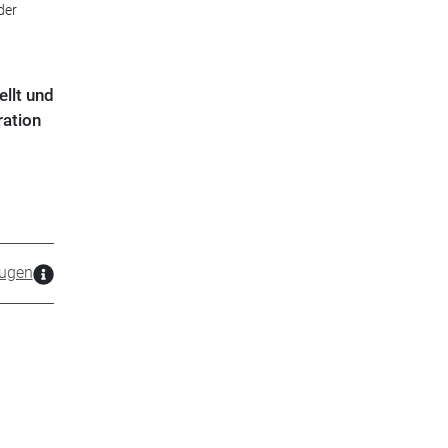
der
llt und
ration
ugen