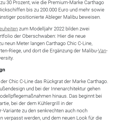
zu 30 Prozent, wie die Premium-Marke Carthago
Dickschiffen bis zu 200.000 Euro und mehr sowie
günstiger positionierte Ableger Malibu beweisen.
euheiten
zum Modelljahr 2022 bilden zwei
tfolio der Oberschwaben: Hier die neue
zu neun Meter langen Carthago Chic C-Line,
rten-Riege, und dort die Ergänzung der Malibu-
Van
-
ersity.
ign
et der Chic C-Line das Rückgrat der Marke Carthago.
ßendesign und bei der Innenarchitektur gehen
odellpflegemaßnahmen hinaus. Das beginnt bei
rtie, bei der dem Kühlergrill in der
r-Variante zu den senkrechten auch noch
n verpasst werden, und dem neuen Look für die