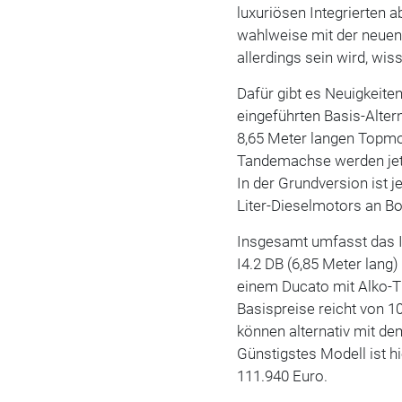
luxuriösen Integrierten 
wahlweise mit der neue
allerdings sein wird, wi
Dafür gibt es Neuigkeite
eingeführten Basis-Alter
8,65 Meter langen Topmod
Tandemachse werden jetz
In der Grundversion ist j
Liter-Dieselmotors an Bo
Insgesamt umfasst das I
I4.2 DB (6,85 Meter lang)
einem Ducato mit Alko-
Basispreise reicht von 1
können alternativ mit d
Günstigstes Modell ist hi
111.940 Euro.