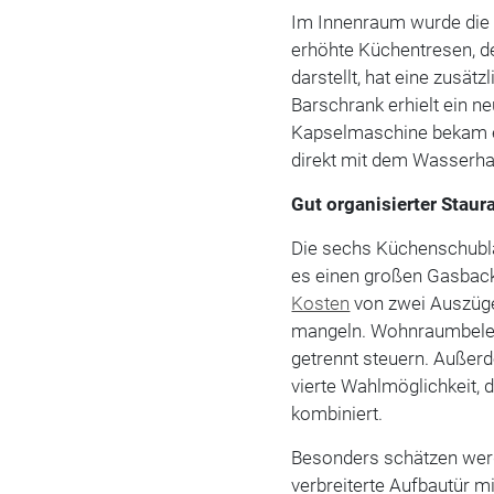
Im Innenraum wurde die
erhöhte Küchentresen, de
darstellt, hat eine zusätz
Barschrank erhielt ein n
Kapselmaschine bekam ein
direkt mit dem Wasserhah
Gut organisierter Stau
Die sechs Küchenschubla
es einen großen Gasback
Kosten
von zwei Auszüge
mangeln. Wohnraumbeleu
getrennt steuern. Außerde
vierte Wahlmöglichkeit, d
kombiniert.
Besonders schätzen werd
verbreiterte Aufbautür m