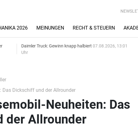
NEWSLE
ANIKA 2026
MEINUNGEN
RECHT & STEUERN
AKAD
er
Daimler Truck: Gewinn knapp halbiert
07.08.2026, 13:01
Uhr
ler
 Das Dickschiff und der Allrounder
semobil-Neuheiten: Das
d der Allrounder