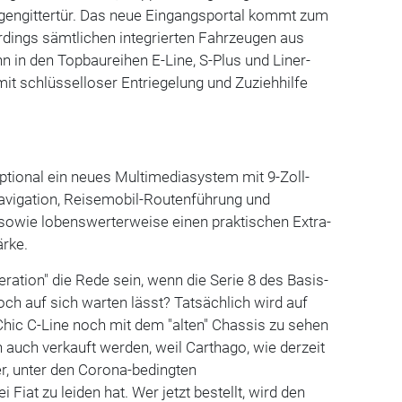
egengittertür. Das neue Eingangsportal kommt zum
rdings sämtlichen integrierten Fahrzeugen aus
n in den Topbaureihen E-Line, S-Plus und Liner-
mit schlüsselloser Entriegelung und Zuziehhilfe
optional ein neues Multimediasystem mit 9-Zoll-
avigation, Reisemobil-Routenführung und
owie lobenswerterweise einen praktischen Extra-
ärke.
ation" die Rede sein, wenn die Serie 8 des Basis-
ch auf sich warten lässt? Tatsächlich wird auf
hic C-Line noch mit dem "alten" Chassis zu sehen
n auch verkauft werden, weil Carthago, wie derzeit
er, unter den Corona-bedingten
Fiat zu leiden hat. Wer jetzt bestellt, wird den