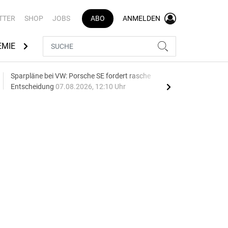
TTER
SHOP
JOBS
ABO
ANMELDEN
EMIE
AUTOMARKEN
MEDIATHEK
BRANCHENVERZEI
Sparpläne bei VW: Porsche SE fordert rasche
75 J
Entscheidung
07.08.2026, 12:10 Uhr
Auf