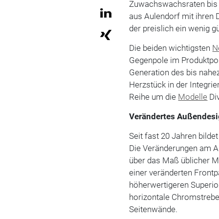
Zuwachswachsraten bis 
aus Aulendorf mit ihren 
der preislich ein wenig 
Die beiden wichtigsten
N
Gegenpole im Produktpor
Generation des bis nahe
Herzstück in der Integrie
Reihe um die
Modelle
Div
Verändertes Außendes
Seit fast 20 Jahren bild
Die Veränderungen am Au
über das Maß üblicher M
einer veränderten Frontpa
höherwertigeren Superio
horizontale Chromstrebe
Seitenwände.