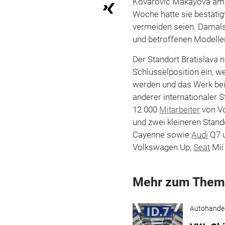
Kovarovic Makayova am M
Woche hatte sie bestäti
vermeiden seien. Damals
und betroffenen Modelle
Der Standort Bratislava
Schlüsselposition ein, we
werden und das Werk bei 
anderer internationaler 
12.000
Mitarbeiter
von Vo
und zwei kleineren Stan
Cayenne sowie
Audi
Q7 
Volkswagen Up,
Seat
Mii
Mehr zum Them
Autohande