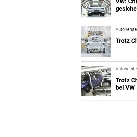
VW: Ch
gesiche
Autoherstel
Trotz C
Autoherstel
Trotz C
bei VW