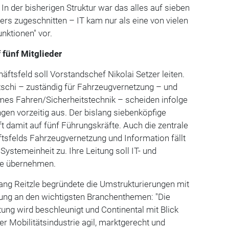
In der bisherigen Struktur war das alles auf sieben
ders zugeschnitten – IT kam nur als eine von vielen
nktionen" vor.
 fünf Mitglieder
tsfeld soll Vorstandschef Nikolai Setzer leiten.
chi – zuständig für Fahrzeugvernetzung – und
es Fahren/Sicherheitstechnik – scheiden infolge
ngen vorzeitig aus. Der bislang siebenköpfige
 damit auf fünf Führungskräfte. Auch die zentrale
tsfelds Fahrzeugvernetzung und Information fällt
ystemeinheit zu. Ihre Leitung soll IT- und
re übernehmen.
ang Reitzle begründete die Umstrukturierungen mit
tung an den wichtigsten Branchenthemen: "Die
ung wird beschleunigt und Continental mit Blick
er Mobilitätsindustrie agil, marktgerecht und