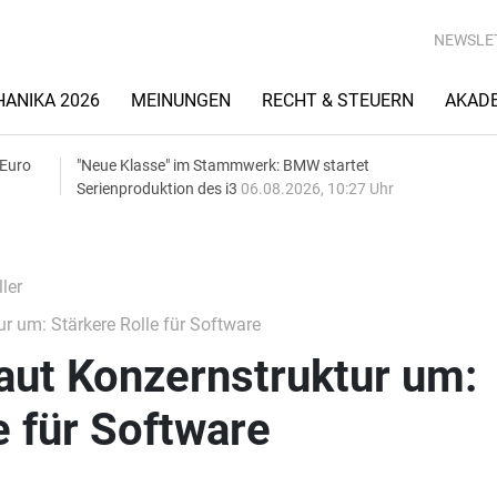
NEWSLE
ANIKA 2026
MEINUNGEN
RECHT & STEUERN
AKAD
 Euro
"Neue Klasse" im Stammwerk: BMW startet
Serienproduktion des i3
06.08.2026, 10:27 Uhr
ler
r um: Stärkere Rolle für Software
aut Konzernstruktur um:
e für Software