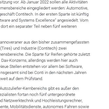
itzung vor. Ab Januar 2022 sollen alle Aktivitäten
ehmensbereiche eingegliedert werden: Automotive,
eschäft Contitech. In der ersten Sparte ist künftig
oftware and Systems Excellence" angesiedelt. Vom
dort ein separater Teil neben fünf weiteren
annoveraner aus den bisher zusammengefassten
(Tires) und Industrie (Contitech) zwei
nsbereiche. Die Sparte für Reifen gehörte zuletzt
s Dax-Konzerns, allerdings werden hier auch
 Neue Stellen entstehen vor allem bei Software,
 Insgesamt sind bei Conti in den nächsten Jahren
ltweit auf dem Prüfstand.
 Autozuliefer-Kernbereichs gibt es außer den
zialisten fortan noch fünf untergeordnete
ind Netzwerktechnik und Hochleistungsrechner,
ente, Mobilitätsdienste, autonomes Fahren sowie