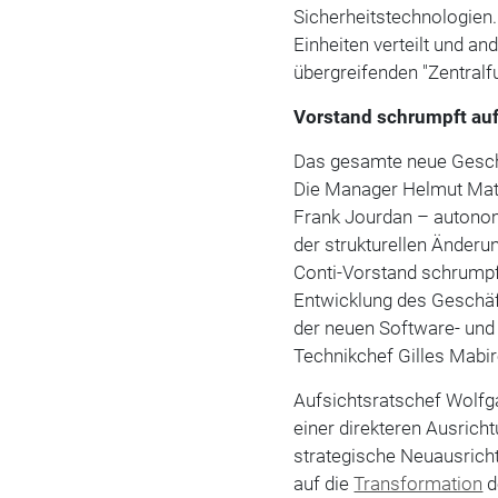
Sicherheitstechnologien. 
Einheiten verteilt und an
übergreifenden "Zentralfu
Vorstand schrumpft auf
Das gesamte neue Geschäf
Die Manager Helmut Mats
Frank Jourdan – autonom
der strukturellen Änderu
Conti-Vorstand schrumpft
Entwicklung des Geschäf
der neuen Software- und S
Technikchef Gilles Mabi
Aufsichtsratschef Wolfg
einer direkteren Ausrich
strategische Neuausricht
auf die
Transformation
d