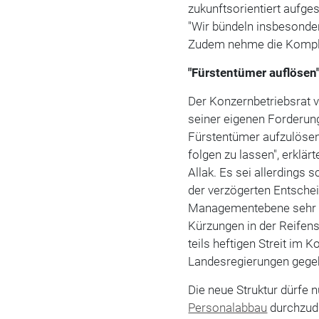
zukunftsorientiert aufgest
"Wir bündeln insbesonde
Zudem nehme die Komple
"Fürstentümer auflösen
Der Konzernbetriebsrat v
seiner eigenen Forderunge
Fürstentümer aufzulösen 
folgen zu lassen", erklä
Allak. Es sei allerding
der verzögerten Entsche
Managementebene sehr gu
Kürzungen in der Reifens
teils heftigen Streit im
Landesregierungen gege
Die neue Struktur dürfe 
Personalabbau
durchzudr