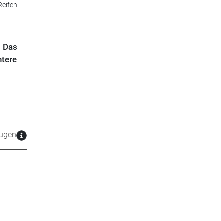
Reifen
. Das
ntere
ugen