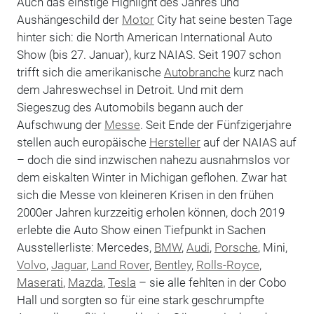
Auch das einstige Highlight des Jahres und
Aushängeschild der
Motor
City hat seine besten Tage
hinter sich: die North American International Auto
Show (bis 27. Januar), kurz NAIAS. Seit 1907 schon
trifft sich die amerikanische
Autobranche
kurz nach
dem Jahreswechsel in Detroit. Und mit dem
Siegeszug des Automobils begann auch der
Aufschwung der
Messe
. Seit Ende der Fünfzigerjahre
stellen auch europäische
Hersteller
auf der NAIAS auf
– doch die sind inzwischen nahezu ausnahmslos vor
dem eiskalten Winter in Michigan geflohen. Zwar hat
sich die Messe von kleineren Krisen in den frühen
2000er Jahren kurzzeitig erholen können, doch 2019
erlebte die Auto Show einen Tiefpunkt in Sachen
Ausstellerliste: Mercedes,
BMW
,
Audi
,
Porsche
, Mini,
Volvo
,
Jaguar
,
Land Rover
,
Bentley
,
Rolls-Royce
,
Maserati
,
Mazda
,
Tesla
– sie alle fehlten in der Cobo
Hall und sorgten so für eine stark geschrumpfte