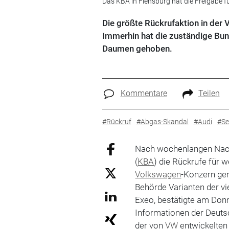
Das KBA in Flensburg hat die Freigabe fü
Die größte Rückrufaktion in der
Immerhin hat die zuständige Bun
Daumen gehoben.
Kommentare
Teilen
#Rückruf
#Abgas-Skandal
#Audi
#Se
Nach wochenlangen Nach
(
KBA
) die Rückrufe für 
Volkswagen
-Konzern ge
Behörde Varianten der v
Exeo, bestätigte am Don
Informationen der Deuts
der von
VW
entwickelten 