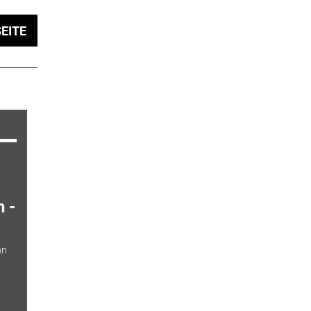
EITE
 -
nn