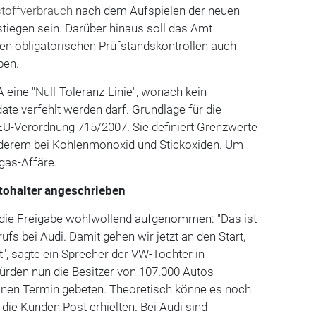
stoffverbrauch
nach dem Aufspielen der neuen
tiegen sein. Darüber hinaus soll das Amt
n obligatorischen Prüfstandskontrollen auch
aben.
 eine "Null-Toleranz-Linie", wonach kein
te verfehlt werden darf. Grundlage für die
U-Verordnung 715/2007. Sie definiert Grenzwerte
nderem bei Kohlenmonoxid und Stickoxiden. Um
bgas-Affäre.
tohalter angeschrieben
 die Freigabe wohlwollend aufgenommen: "Das ist
ufs bei Audi. Damit gehen wir jetzt an den Start,
t", sagte ein Sprecher der VW-Tochter in
ürden nun die Besitzer von 107.000 Autos
nen Termin gebeten. Theoretisch könne es noch
 die Kunden Post erhielten. Bei Audi sind