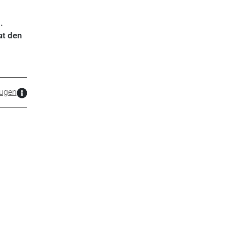
.
at den
ugen