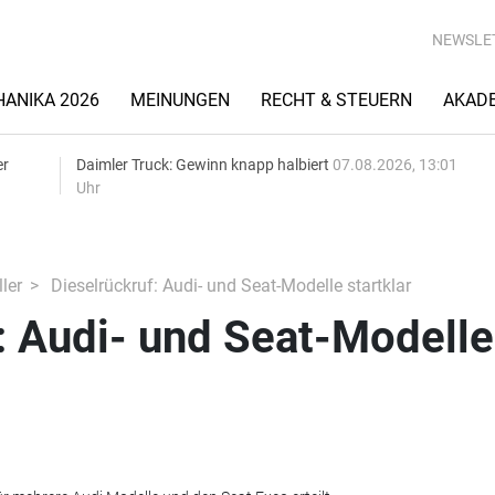
NEWSLE
ANIKA 2026
MEINUNGEN
RECHT & STEUERN
AKAD
er
Daimler Truck: Gewinn knapp halbiert
07.08.2026, 13:01
Uhr
ler
Dieselrückruf: Audi- und Seat-Modelle startklar
: Audi- und Seat-Modelle