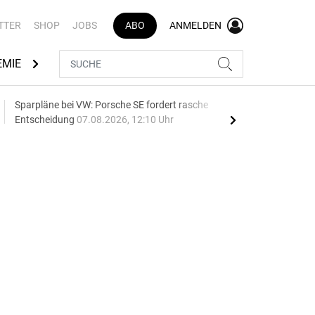
TTER
SHOP
JOBS
ABO
ANMELDEN
EMIE
AUTOMARKEN
MEDIATHEK
BRANCHENVERZEI
Sparpläne bei VW: Porsche SE fordert rasche
75 J
Entscheidung
07.08.2026, 12:10 Uhr
Auf