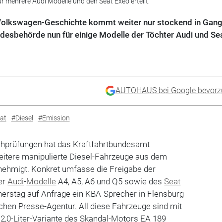
r mehrere Audi Modelle und den Seat Exeo erteilt.
 Volkswagen-Geschichte kommt weiter nur stockend in Gang
desbehörde nun für einige Modelle der Töchter Audi und Se
AUTOHAUS bei Google bevorz
at
#Diesel
#Emission
prüfungen hat das Kraftfahrtbundesamt
weitere manipulierte Diesel-Fahrzeuge aus dem
nehmigt. Konkret umfasse die Freigabe der
ier
Audi
-
Modelle
A4, A5, A6 und Q5 sowie des
Seat
nerstag auf Anfrage ein KBA-Sprecher in Flensburg
chen Presse-Agentur. All diese Fahrzeuge sind mit
2,0-Liter-Variante des Skandal-Motors EA 189