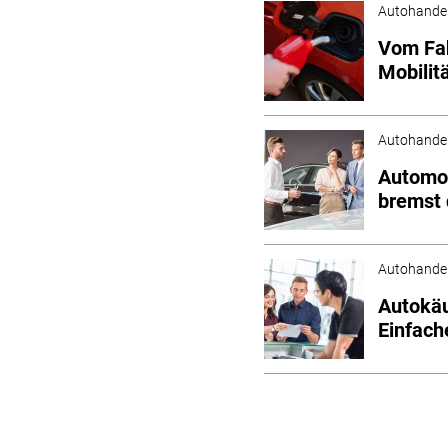
Autohande
Vom Fah
Mobilit
Autohande
Automob
bremst
Autohande
Autokäu
Einfach