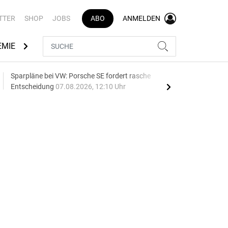
TTER
SHOP
JOBS
ABO
ANMELDEN
EMIE
AUTOMARKEN
MEDIATHEK
BRANCHENVERZEI
Sparpläne bei VW: Porsche SE fordert rasche
75 J
Entscheidung
07.08.2026, 12:10 Uhr
Auf