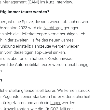
ve Management
(CAM) im Kurz-Interview.
ftig immer teurer werden?
n, ist eine Spitze, die sich wieder abflachen wird.
Rezession 2023 wird die
Nachfrage
geringer
ten sich die Lieferkettenprobleme beruhigen. Ich
h in der zweiten Hälfte des neuen Jahres,
ruhigung einstellt: Fahrzeuge werden wieder
en vom derzeitigen Top-Level sinken.
r uns aber an ein höheres Kostenniveau
wird die Automobilität teurer werden, unabhängig
n.
n?
leherstellung tendenziell teurer. Wir kehren zurück
g. Zugunsten einer stärkeren Lieferkettensicherheit
zurückgefahren und auch die
Lager
werden
n Umweltkosten, wie die für
CO2
. Mit der