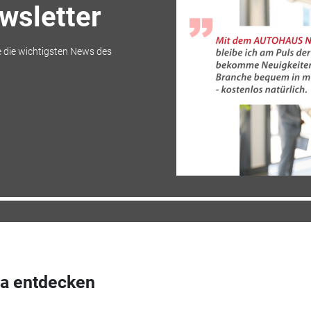
sletter
 die wichtigsten News des
a entdecken