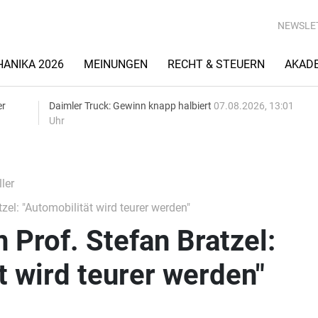
NEWSLE
ANIKA 2026
MEINUNGEN
RECHT & STEUERN
AKAD
er
Daimler Truck: Gewinn knapp halbiert
07.08.2026, 13:01
Uhr
ler
zel: "Automobilität wird teurer werden"
 Prof. Stefan Bratzel:
t wird teurer werden"