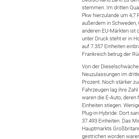
stemmen. Im dritten Quar
Pkw hierzulande um 4,7 
außerdem in Schweden, Gr
anderen EU-Märkten ist d
unter Druck steht er in 
auf 7.357 Einheiten einb
Frankreich betrug der R
Von der Dieselschwäche pr
Neuzulassungen im dritt
Prozent. Noch stärker zu
Fahrzeugen lag ihre Zahl
waren die E-Auto, deren
Einheiten stiegen. Wenige
Plug-in-Hybride: Dort sa
37.493 Einheiten. Das Mi
Hauptmarkts Großbritann
gestrichen worden waren