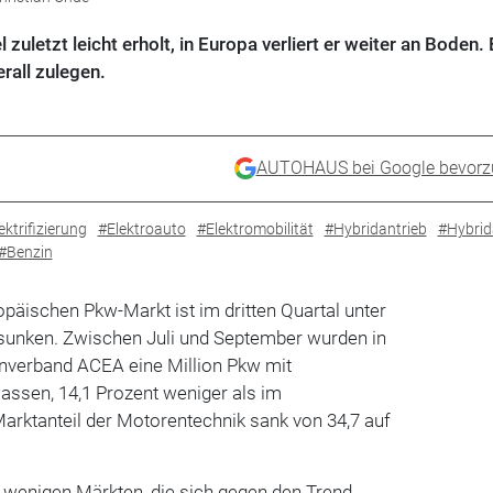
 zuletzt leicht erholt, in Europa verliert er weiter an Boden. 
rall zulegen.
AUTOHAUS bei Google bevorz
ektrifizierung
#Elektroauto
#Elektromobilität
#Hybridantrieb
#Hybrid
#Benzin
opäischen Pkw-Markt ist im dritten Quartal unter
sunken. Zwischen Juli und September wurden in
nverband ACEA eine Million Pkw mit
assen, 14,1 Prozent weniger als im
arktanteil der Motorentechnik sank von 34,7 auf
 wenigen Märkten, die sich gegen den Trend