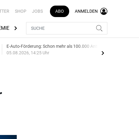
TTER
SHOP
JOBS
ABO
ANMELDEN
EMIE
AUTOMARKEN
MEDIATHEK
BRANCHENVERZEI
E-Auto-Förderung: Schon mehr als 100.000 Anträge
Audi
05.08.2026, 14:25 Uhr
05.0
r