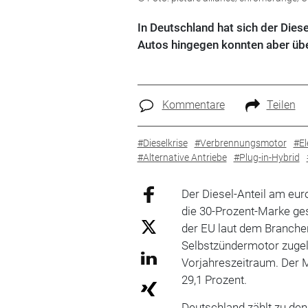
In Deutschland hat sich der Diesel
Autos hingegen konnten aber übe
Kommentare
Teilen
#Dieselkrise
#Verbrennungsmotor
#El
#Alternative Antriebe
#Plug-in-Hybrid
Der Diesel-Anteil am eur
die 30-Prozent-Marke ge
der EU laut dem Branche
Selbstzündermotor zugel
Vorjahreszeitraum. Der M
29,1 Prozent.
Deutschland zählt zu den