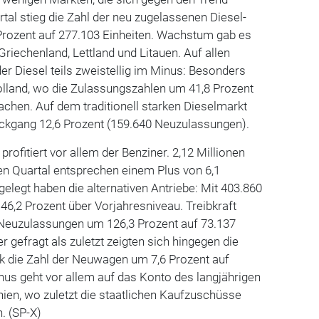
tal stieg die Zahl der neu zugelassenen Diesel-
Prozent auf 277.103 Einheiten. Wachstum gab es
iechenland, Lettland und Litauen. Auf allen
er Diesel teils zweistellig im Minus: Besonders
Holland, wo die Zulassungszahlen um 41,8 Prozent
rachen. Auf dem traditionell starken Dieselmarkt
ückgang 12,6 Prozent (159.640 Neuzulassungen).
ofitiert vor allem der Benziner. 2,12 Millionen
en Quartal entsprechen einem Plus von 6,1
gelegt haben die alternativen Antriebe: Mit 403.860
 46,2 Prozent über Vorjahresniveau. Treibkraft
 Neuzulassungen um 126,3 Prozent auf 73.137
r gefragt als zuletzt zeigten sich hingegen die
nk die Zahl der Neuwagen um 7,6 Prozent auf
nus geht vor allem auf das Konto des langjährigen
ien, wo zuletzt die staatlichen Kaufzuschüsse
. (SP-X)