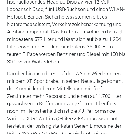
hochauflösendes Head-up-Display, vier 12-Volt-
Ladeanschlüsse, fünf USB-Buchsen und einen WLAN-
Hotspot. Bei den Sicherheitssystemen gibt es
Notbremsassistent, Verkehrszeichenerkennung und
Abstandtempomat. Das Kofferraumvolumen beträgt
mindestens 577 Liter und lässt sich auf bis zu 1.234
Liter erweitern. Für den mindestens 35.000 Euro
teuren E-Pace werden Benziner und Diesel mit 150 bis
300 PS zur Wahl stehen.
Darüber hinaus gibt es auf der IAA ein Wiedersehen
mit dem XF Sportbrake. In seiner Neuauflage kommt
der Kombi der oberen Mittelklasse mit fünf
Zentimeter mehr Radstand und einen auf 1.700 Liter
gewachsenen Kofferraum vorgefahren. Ebenfalls
noch im Herbst erhältlich ist die XJ-Performance-
Variante XJR575. Ein 5,0-Liter-V8-Kompressormotor
leistet in der bislang stärksten Serien-Limousine der
Briten 423 kW / 575 PS. Der Preis liegt bei rund