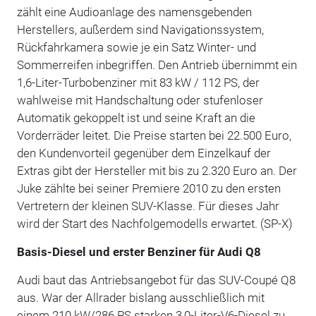
zählt eine Audioanlage des namensgebenden
Herstellers, außerdem sind Navigationssystem,
Rückfahrkamera sowie je ein Satz Winter- und
Sommerreifen inbegriffen. Den Antrieb übernimmt ein
1,6-Liter-Turbobenziner mit 83 kW / 112 PS, der
wahlweise mit Handschaltung oder stufenloser
Automatik gekoppelt ist und seine Kraft an die
Vorderräder leitet. Die Preise starten bei 22.500 Euro,
den Kundenvorteil gegenüber dem Einzelkauf der
Extras gibt der Hersteller mit bis zu 2.320 Euro an. Der
Juke zählte bei seiner Premiere 2010 zu den ersten
Vertretern der kleinen SUV-Klasse. Für dieses Jahr
wird der Start des Nachfolgemodells erwartet. (SP-X)
Basis-Diesel und erster Benziner für Audi Q8
Audi baut das Antriebsangebot für das SUV-Coupé Q8
aus. War der Allrader bislang ausschließlich mit
einem 210 kW/286 PS starken 3,0-Liter-V6-Diesel zu