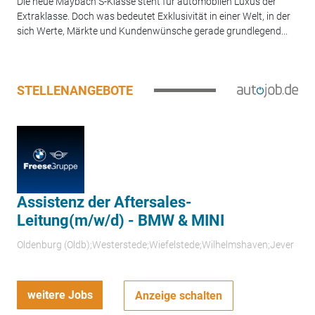
Die neue Maybach S-Klasse steht für automobilen Luxus der
Extraklasse. Doch was bedeutet Exklusivität in einer Welt, in der
sich Werte, Märkte und Kundenwünsche gerade grundlegend...
STELLENANGEBOTE
Assistenz der Aftersales-
Leitung(m/w/d) - BMW & MINI
Oldenburg (Oldb);Westerstede;Wiefelstede;Wilhelmshaven;Jever
weitere Jobs
Anzeige schalten