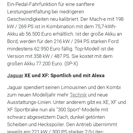
Ein-Pedal-Fahrfunktion für eine sanftere
Leistungsentfaltung bei niedrigeren
Geschwindigkeiten neu kalibriert. Der Mach-e mit 198
kW / 269 PS ist in Kombination mit dem 75,7-kWh-
Akku ab 56.500 Euro erhältlich. Ist der große Akku an
Bord, werden für den 216 kW / 294 PS starken Ford
mindestens 62.950 Euro fällig. Top-Modell ist die
Version mit 358 kW / 487 PS. Sie kostet mit dem
großen Akku 77.200 Euro. (SP-X)
Jaguar
XE und XF: Sportlich und mit Alexa
Jaguar spendiert seinen Limousinen und den Kombi
zum neuen Modelljahr mehr
Technik
und neue
Ausstattungs-Linien. Unter anderem gibt es XE, XF und
XF Sportbrake nun als "300 Sport"-Modelle mit
schwarz abgesetztem Dach, dunkel getönten
Scheiben und Heckspoiler. Den Antrieb übernimmt
jeweils ein 221 kW / 300 PS starker 2,0-Liter-