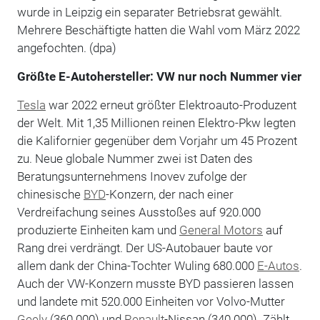
wurde in Leipzig ein separater Betriebsrat gewählt.
Mehrere Beschäftigte hatten die Wahl vom März 2022
angefochten. (dpa)
Größte E-Autohersteller: VW nur noch Nummer vier
Tesla
war 2022 erneut größter Elektroauto-Produzent
der Welt. Mit 1,35 Millionen reinen Elektro-Pkw legten
die Kalifornier gegenüber dem Vorjahr um 45 Prozent
zu. Neue globale Nummer zwei ist Daten des
Beratungsunternehmens Inovev zufolge der
chinesische
BYD
-Konzern, der nach einer
Verdreifachung seines Ausstoßes auf 920.000
produzierte Einheiten kam und
General Motors
auf
Rang drei verdrängt. Der US-Autobauer baute vor
allem dank der China-Tochter Wuling 680.000
E-Autos
.
Auch der VW-Konzern musste BYD passieren lassen
und landete mit 520.000 Einheiten vor Volvo-Mutter
Geely
(360.000) und
Renault
-Nissan (340.000). Zählt