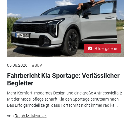
Bildergalerie
05.08.2026
#SUV
Fahrbericht Kia Sportage: Verlässlicher
Begleiter
Mehr Komfort, modernes Design und eine große Antriebsvielfalt:
Mit der Modellpflege schärft Kia den Sportage behutsam nach.
Das Erfolgsmodell zeigt, dass Fortschritt nicht immer radikal...
von
Ralph M. Meunzel