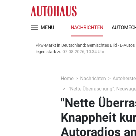
MENÜ
NACHRICHTEN
AUTOMECH
Pkw-Markt in Deutschland: Gemischtes Bild - E-Autos
legen stark zu
07.08.2026, 10:34 Uhr
Home
Nachrichten
Autoherstel
"Nette Überraschung": Neuwagen
"Nette Überr
Knappheit kur
Autoradios a