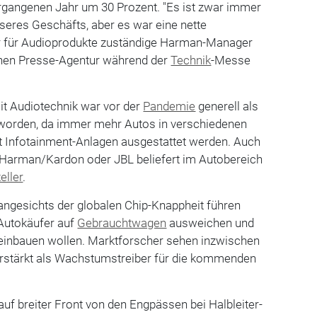
gangenen Jahr um 30 Prozent. "Es ist zwar immer
nseres Geschäfts, aber es war eine nette
r für Audioprodukte zuständige Harman-Manager
hen Presse-Agentur während der
Technik
-Messe
t Audiotechnik war vor der
Pandemie
generell als
worden, da immer mehr Autos in verschiedenen
 Infotainment-Anlagen ausgestattet werden. Auch
Harman/Kardon oder JBL beliefert im Autobereich
eller
.
angesichts der globalen Chip-Knappheit führen
Autokäufer auf
Gebrauchtwagen
ausweichen und
einbauen wollen. Marktforscher sehen inzwischen
rstärkt als Wachstumstreiber für die kommenden
uf breiter Front von den Engpässen bei Halbleiter-