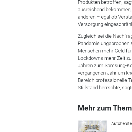
Produkten betroffen, sag
ausreichend bekommen, si
anderen – egal ob Verstä
Versorgung eingeschränk
Zugleich sei die
Nachfra
Pandemie ungebrochen st
Menschen mehr Geld für 
Lockdowns mehr Zeit zuh
Jahren zum Samsung-Kon
vergangenen Jahr um kn
Bereich professionelle 
Stillstand herrschte, sag
Mehr zum Them
Autoherstel