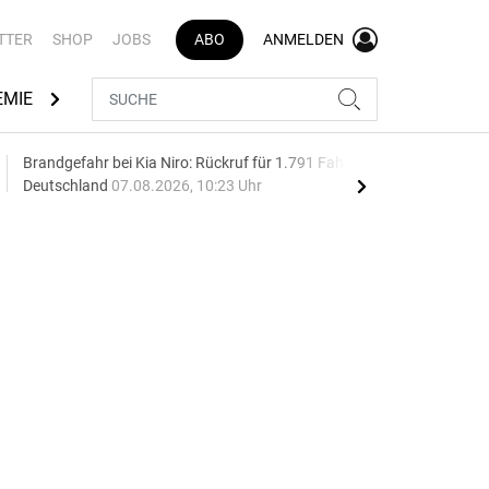
TTER
SHOP
JOBS
ABO
ANMELDEN
EMIE
AUTOMARKEN
MEDIATHEK
BRANCHENVERZEI
Brandgefahr bei Kia Niro: Rückruf für 1.791 Fahrzeuge in
Aut
Deutschland
07.08.2026, 10:23 Uhr
wäc