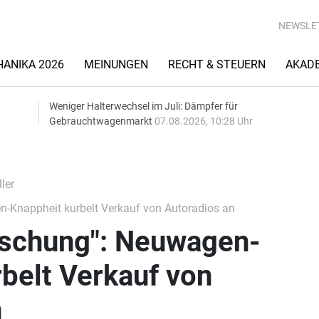
NEWSLE
ANIKA 2026
MEINUNGEN
RECHT & STEUERN
AKAD
Weniger Halterwechsel im Juli: Dämpfer für
Gebrauchtwagenmarkt
07.08.2026, 10:28 Uhr
ler
-Knappheit kurbelt Verkauf von Autoradios an
aschung": Neuwagen-
belt Verkauf von
n