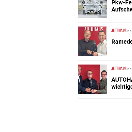
Pkw-Fer
Aufsch
Rameder
AUTOHA
wichtig