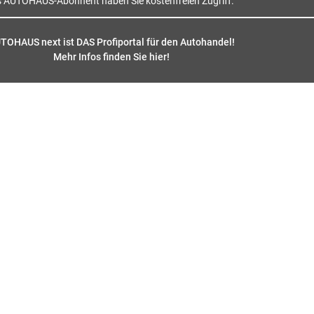
s AUTOHAUS-Abonnent haben Sie kostenfreien Zugriff.
TOHAUS next ist DAS Profiportal für den Autohandel!
Mehr Infos finden Sie hier
!