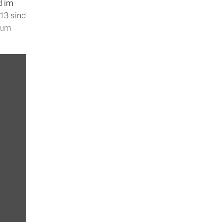
d im
13 sind
 zum