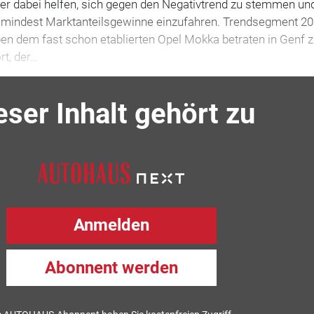
ber dabei helfen, sich gegen den Negativtrend zu stemmen un
mindest Marktanteilsgewinne einzufahren. Trendsegment 20
ben dem fast schon etablierten Opel Mokka betraten in Genf
rt, der…
eser Inhalt gehört zu
Anmelden
Abonnent werden