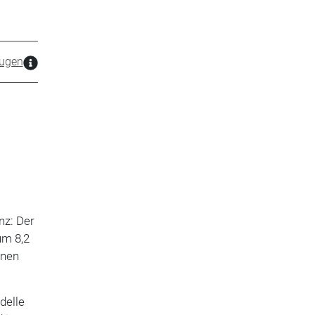
ugen
nz: Der
um 8,2
onen
delle