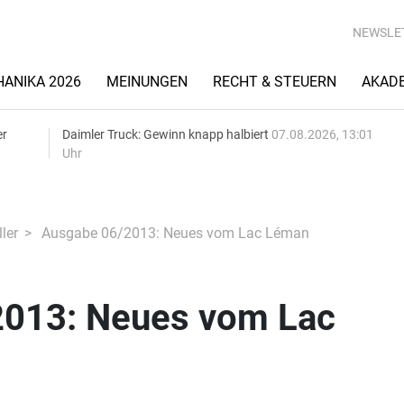
NEWSLE
ANIKA 2026
MEINUNGEN
RECHT & STEUERN
AKAD
er
Daimler Truck: Gewinn knapp halbiert
07.08.2026, 13:01
Uhr
ler
Ausgabe 06/2013: Neues vom Lac Léman
013: Neues vom Lac