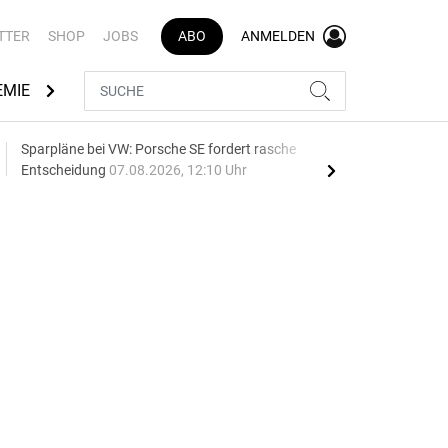
TTER
SHOP
JOBS
ABO
ANMELDEN
EMIE
AUTOMARKEN
MEDIATHEK
BRANCHENVERZEI
Sparpläne bei VW: Porsche SE fordert rasche
75 J
Entscheidung
07.08.2026, 12:10 Uhr
Auf