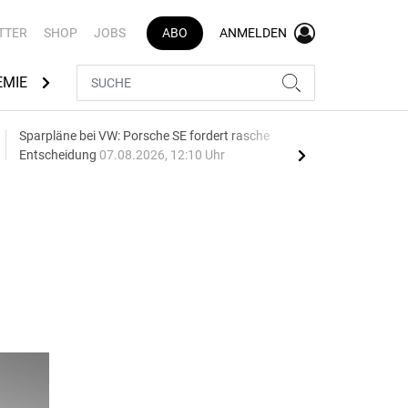
TTER
SHOP
JOBS
ABO
ANMELDEN
EMIE
AUTOMARKEN
MEDIATHEK
BRANCHENVERZEI
Sparpläne bei VW: Porsche SE fordert rasche
75 J
Entscheidung
07.08.2026, 12:10 Uhr
Auf