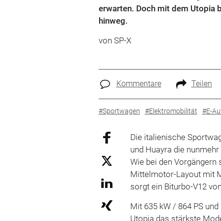
erwarten. Doch mit dem Utopia bl
hinweg.
von SP-X
Kommentare
Teilen
#Sportwagen
#Elektromobilität
#E-Au
Die italienische Sportw
und Huayra die nunmehr d
Wie bei den Vorgängern s
Mittelmotor-Layout mit 
sorgt ein Biturbo-V12 vo
Mit 635 kW / 864 PS und
Utopia das stärkste Mode