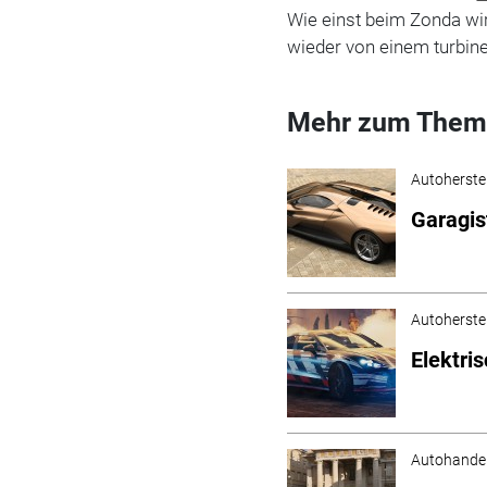
Wie einst beim Zonda wir
wieder von einem turbine
Mehr zum Them
Autoherstel
Garagis
Autoherstel
Elektris
Autohande