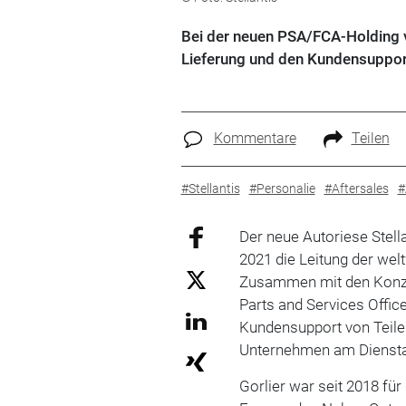
Bei der neuen PSA/FCA-Holding v
Lieferung und den Kundensupport
Kommentare
Teilen
#Stellantis
#Personalie
#Aftersales
#
Der neue Autoriese Stell
2021 die Leitung der wel
Zusammen mit den Konz
Parts and Services Offic
Kundensupport von Teilen
Unternehmen am Diensta
Gorlier war seit 2018 fü