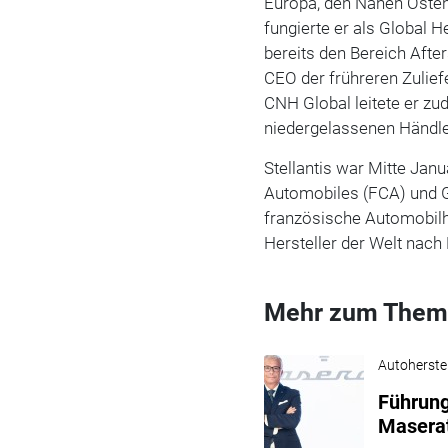
Europa, den Nahen Osten
fungierte er als Global H
bereits den Bereich Afte
CEO der frühreren Zulief
CNH Global leitete er zu
niedergelassenen Händle
Stellantis war Mitte Jan
Automobiles (FCA) und G
französische Automobilho
Hersteller der Welt nach
Mehr zum Them
Autoherstel
Führung
Maserat