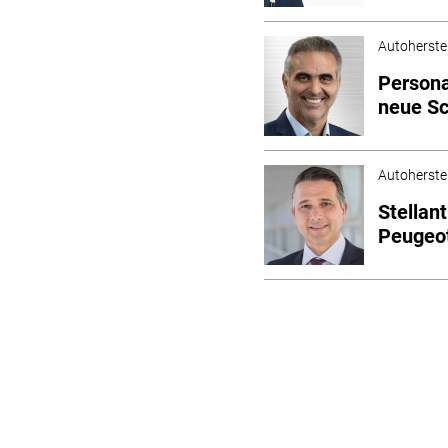
Autoherstel
Persona
neue Sc
Autoherstel
Stellan
Peugeot