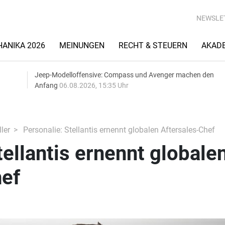
NEWSLE
ANIKA 2026
MEINUNGEN
RECHT & STEUERN
AKAD
Jeep-Modelloffensive: Compass und Avenger machen den
Anfang
06.08.2026, 15:35 Uhr
ler
Personalie: Stellantis ernennt globalen Aftersales-Chef
tellantis ernennt globale
hef