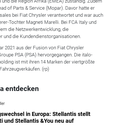
 und die Region Afrika (EMEA) zuständig. Zudem
ead of Parts & Service (Mopar). Davor hatte er
rsales bei Fiat Chrysler verantwortet und war auch
erer-Tochter Magneti Marelli. Bei FCA Italy und
dem die Netzwerkentwicklung, die
r und die Kundendienstorganisationen.
uar 2021 aus der Fusion von Fiat Chrysler
roupe PSA (PSA) hervorgegangen. Die italo-
lding ist mit ihren 14 Marken der viertgrößte
 Fahrzeugverkäufen. (rp)
a entdecken
ler
swechsel in Europa: Stellantis stellt
i und Stellantis &You neu auf