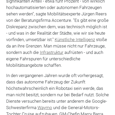
signifikanten Anteil - etwa fünf Prozent - von wirklich
hochautomatisierten oder autonomen Fahrzeugen
sehen werden", sagte Mobilitätsexperte Jürgen Reers
von der Beratungsfirma Accenture. "Es gibt eine große
Diskrepanz zwischen dem, was technisch möglich ist
- und was in der Realität der Städte, wie wir sie heute
vorfinden, umsetzbar ist."
Künstliche Intelligenz
stoße
da an ihre Grenzen. Man müsse nicht nur Fahrzeuge,
sondern auch die
Infrastruktur
aufrüsten - und auch
eigene Fahrspuren für unterschiedliche
Mobilitätsangebote schaffen.
In den vergangenen Jahren wurde oft vorhergesagt,
dass das autonome Fahrzeug der Zukunft
höchstwahrscheinlich ein Robotaxi sein werde, das
man nicht besitzt, sondern nur bei Bedarf nutzt. Solche
Dienste versuchen bereits unter anderem die Google-
Schwesterfirma
Waymo
und die General-Motors-
Tochter Cruise aufzubauen. GM-Chefin Marry Barra