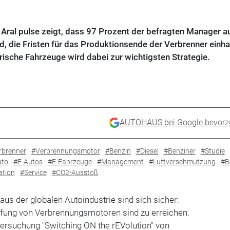
 Aral pulse zeigt, dass 97 Prozent der befragten Manager a
, die Fristen für das Produktionsende der Verbrenner einha
rische Fahrzeuge wird dabei zur wichtigsten Strategie.
AUTOHAUS bei Google bevorz
rbrenner
#Verbrennungsmotor
#Benzin
#Diesel
#Benziner
#Studie
uto
#E-Autos
#E-Fahrzeuge
#Management
#Luftverschmutzung
#B
ation
#Service
#CO2-Ausstoß
aus der globalen Autoindustrie sind sich sicher:
affung von Verbrennungsmotoren sind zu erreichen.
ntersuchung "Switching ON the rEVolution" von