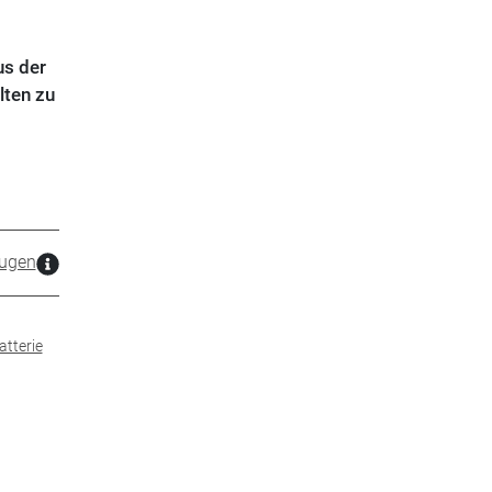
us der
lten zu
ugen
atterie