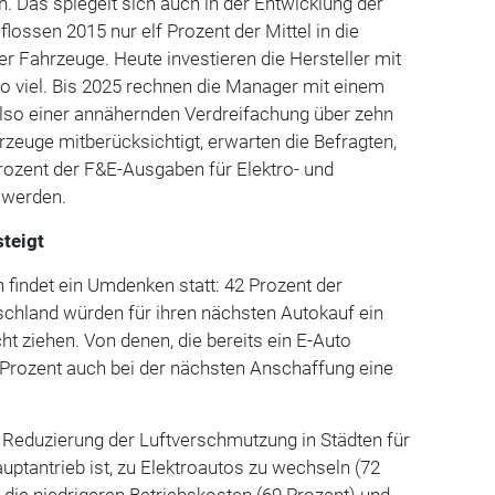
. Das spiegelt sich auch in der Entwicklung der
lossen 2015 nur elf Prozent der Mittel in die
er Fahrzeuge. Heute investieren die Hersteller mit
so viel. Bis 2025 rechnen die Manager mit einem
also einer annähernden Verdreifachung über zehn
zeuge mitberücksichtigt, erwarten die Befragten,
rozent der F&E-Ausgaben für Elektro- und
 werden.
steigt
 findet ein Umdenken statt: 42 Prozent der
schland würden für ihren nächsten Autokauf ein
ht ziehen. Von denen, die bereits ein E-Auto
 Prozent auch bei der nächsten Anschaffung eine
ie Reduzierung der Luftverschmutzung in Städten für
uptantrieb ist, zu Elektroautos zu wechseln (72
n die niedrigeren Betriebskosten (69 Prozent) und