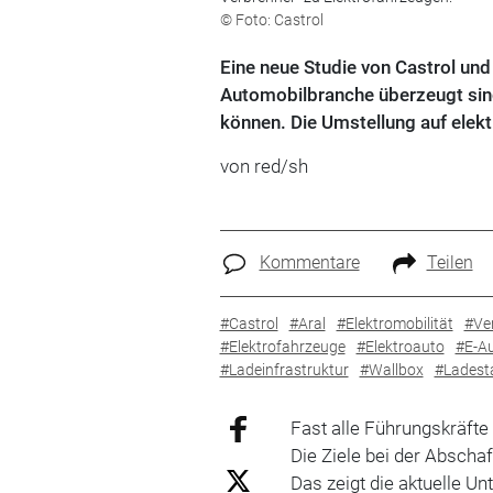
© Foto: Castrol
Eine neue Studie von Castrol und
Automobilbranche überzeugt sind
können. Die Umstellung auf elekt
von red/sh
Kommentare
Teilen
#Castrol
#Aral
#Elektromobilität
#Ve
#Elektrofahrzeuge
#Elektroauto
#E-A
#Ladeinfrastruktur
#Wallbox
#Ladest
Fast alle Führungskräfte 
Die Ziele bei der Absch
Das zeigt die aktuelle U