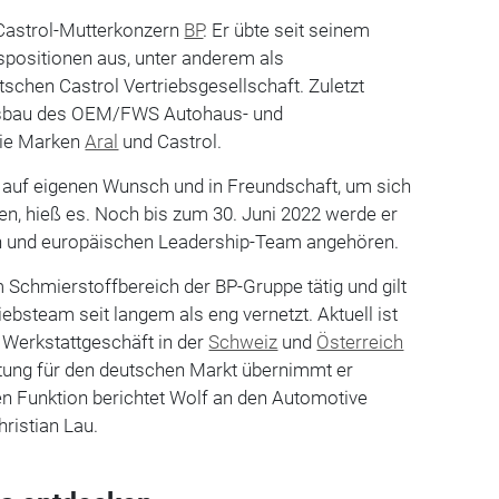
Castrol-Mutterkonzern
BP
. Er übte seit seinem
spositionen aus, unter anderem als
schen Castrol Vertriebsgesellschaft. Zuletzt
usbau des OEM/FWS Autohaus- und
die Marken
Aral
und Castrol.
 auf eigenen Wunsch und in Freundschaft, um sich
ren, hieß es. Noch bis zum 30. Juni 2022 werde er
n und europäischen Leadership-Team angehören.
m Schmierstoffbereich der BP-Gruppe tätig und gilt
ebsteam seit langem als eng vernetzt. Aktuell ist
 Werkstattgeschäft in der
Schweiz
und
Österreich
rtung für den deutschen Markt übernimmt er
uen Funktion berichtet Wolf an den Automotive
hristian Lau.