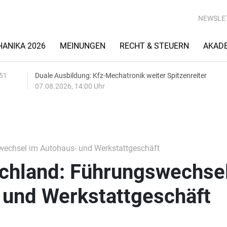
NEWSLE
ANIKA 2026
MEINUNGEN
RECHT & STEUERN
AKAD
:51
Duale Ausbildung: Kfz-Mechatronik weiter Spitzenreiter
07.08.2026, 14:00 Uhr
wechsel im Autohaus- und Werkstattgeschäft
schland: Führungswechse
 und Werkstattgeschäft