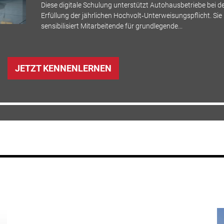
Diese digitale Schulung unterstützt Autohausbetriebe bei d
Erfüllung der jährlichen Hochvolt‑Unterweisungspflicht. Sie
sensibilisiert Mitarbeitende für grundlegende...
JETZT KENNENLERNEN