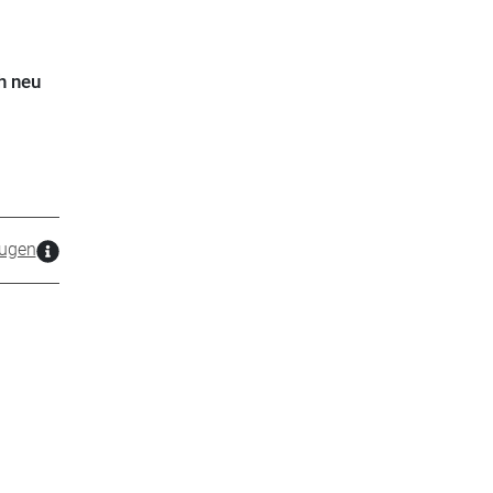
h neu
ugen