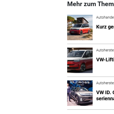
Mehr zum Them
Autohande
Kurz g
Autoherstel
VW-Lift
Autoherstel
VW ID. 
serienn