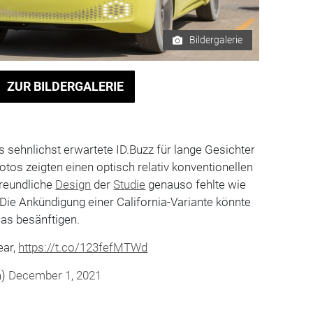
Bildergalerie
ZUR BILDERGALERIE
s sehnlichst erwartete ID.Buzz für lange Gesichter
otos zeigten einen optisch relativ konventionellen
freundliche
Design
der
Studie
genauso fehlte wie
 Die Ankündigung einer California-Variante könnte
as besänftigen.
ear,
https://t.co/123fefMTWd
m)
December 1, 2021