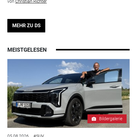
von
Christian Richter
MEHR ZU DS
MEISTGELESEN
Bildergalerie
05.08.2026
#SUV