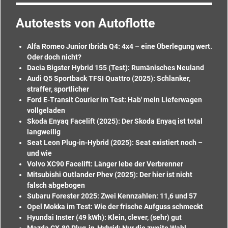
Autotests von Autoflotte
Alfa Romeo Junior Ibrida Q4: 4x4 – eine Überlegung wert.
Oder doch nicht?
Dacia Bigster Hybrid 155 (Test): Rumänisches Neuland
Audi Q5 Sportback TFSI Quattro (2025): Schlanker,
straffer, sportlicher
Ford E-Transit Courier im Test: Hab' mein Lieferwagen
vollgeladen
Skoda Enyaq Facelift (2025): Der Skoda Enyaq ist total
langweilig
Seat Leon Plug-in-Hybrid (2025): Seat existiert noch –
und wie
Volvo XC90 Facelift: Länger lebe der Verbrenner
Mitsubishi Outlander Phev (2025): Der hier ist nicht
falsch abgebogen
Subaru Forester 2025: Zwei Kennzahlen: 11,6 und 57
Opel Mokka im Test: Wie der frische Aufguss schmeckt
Hyundai Inster (49 kWh): Klein, clever, (sehr) gut
Mazda CX-80 Plug-in-Hybrid: Nur die zweite Wahl