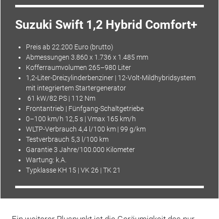
Suzuki Swift 1,2 Hybrid Comfort+
Preis ab 22.200 Euro (brutto)
Abmessungen 3.860 x 1.736 x 1.485 mm
Kofferraumvolumen 265–980 Liter
1,2-Liter-Dreizylinderbenziner | 12-Volt-Mildhybridsystem
mit integriertem Startergenerator
61 kW/82 PS | 112 Nm
Frontantrieb | Fünfgang-Schaltgetriebe
0–100 km/h 12,5 s | Vmax 165 km/h
WLTP-Verbrauch 4,4 l/100 km | 99 g/km
Testverbrauch 5,3 l/100 km
Garantie
3 Jahre/100.000 Kilometer
Wartung
: k.A.
Typklasse KH 15 | VK 26 | TK 21
Ein weiterer Pluspunkt ist die Geräumigkeit des nur