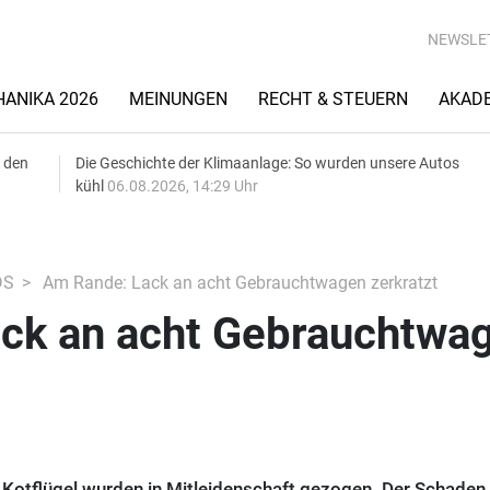
NEWSLE
ANIKA 2026
MEINUNGEN
RECHT & STEUERN
AKAD
 den
Die Geschichte der Klimaanlage: So wurden unsere Autos
kühl
06.08.2026, 14:29 Uhr
DS
Am Rande: Lack an acht Gebrauchtwagen zerkratzt
ck an acht Gebrauchtwa
otflügel wurden in Mitleidenschaft gezogen. Der Schaden 