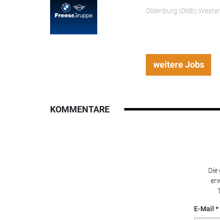
Oldenburg (Oldb);Weste
weitere Jobs
KOMMENTARE
Die
erw
E-Mail