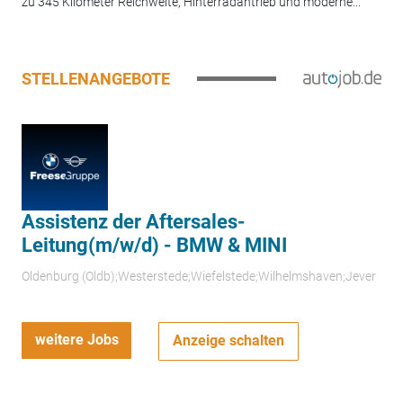
zu 345 Kilometer Reichweite, Hinterradantrieb und moderne...
STELLENANGEBOTE
Assistenz der Aftersales-
Leitung(m/w/d) - BMW & MINI
Oldenburg (Oldb);Westerstede;Wiefelstede;Wilhelmshaven;Jever
weitere Jobs
Anzeige schalten