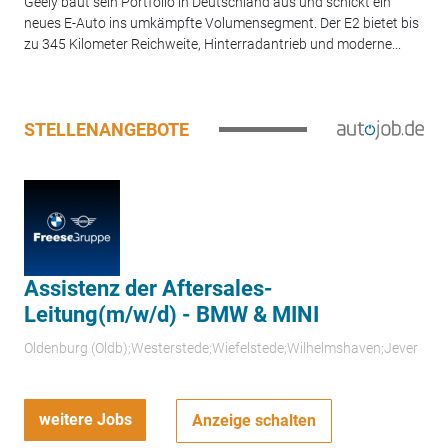
Geely baut sein Portfolio in Deutschland aus und schickt ein
neues E-Auto ins umkämpfte Volumensegment. Der E2 bietet bis
zu 345 Kilometer Reichweite, Hinterradantrieb und moderne...
STELLENANGEBOTE
Assistenz der Aftersales-
Leitung(m/w/d) - BMW & MINI
Oldenburg (Oldb);Westerstede;Wiefelstede;Wilhelmshaven;Jever
weitere Jobs
Anzeige schalten