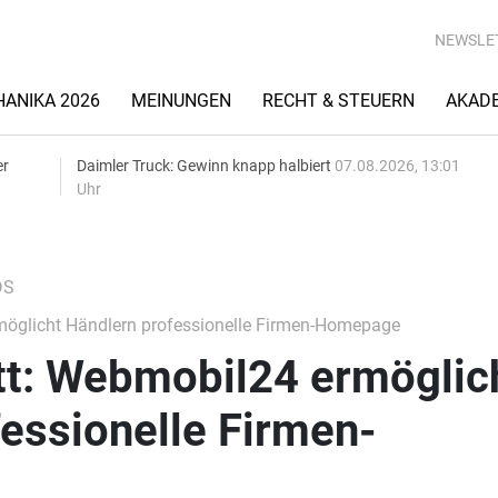
NEWSLE
ANIKA 2026
MEINUNGEN
RECHT & STEUERN
AKAD
er
Daimler Truck: Gewinn knapp halbiert
07.08.2026, 13:01
Uhr
DS
rmöglicht Händlern professionelle Firmen-Homepage
itt: Webmobil24 ermöglic
essionelle Firmen-