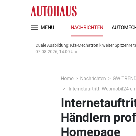
MENÜ
NACHRICHTEN
AUTOMECH
Duale Ausbildung: Kfz-Mechatronik weiter Spitzenreit
07.08.2026, 14:00 Uhr
Home
Nachrichten
GW-TREN
Internetauftritt: Webmobil24 e
Internetauftr
Händlern prof
Homepage