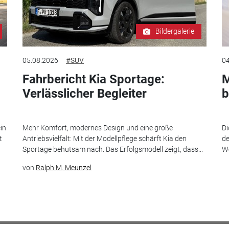
Bildergalerie
05.08.2026
#SUV
04
Fahrbericht Kia Sportage:
M
Verlässlicher Begleiter
b
in
Mehr Komfort, modernes Design und eine große
Di
t
Antriebsvielfalt: Mit der Modellpflege schärft Kia den
de
Sportage behutsam nach. Das Erfolgsmodell zeigt, dass...
We
von
Ralph M. Meunzel