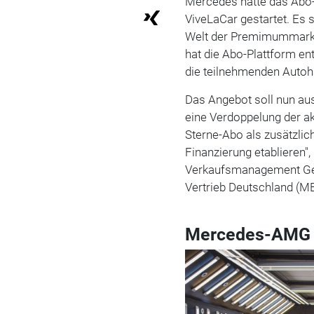
Mercedes hatte das Abo
ViveLaCar gestartet. Es s
Welt der Premimummarke
hat die Abo-Plattform en
die teilnehmenden Autoh
Das Angebot soll nun au
eine Verdoppelung der a
Sterne-Abo als zusätzli
Finanzierung etablieren",
Verkaufsmanagement Ge
Vertrieb Deutschland (M
Mercedes-AMG 