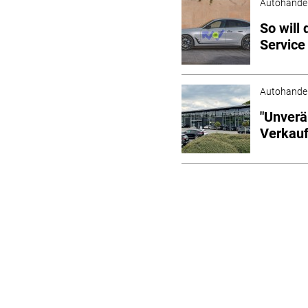
Autohande
So will
Service
Autohande
"Unverä
Verkauf