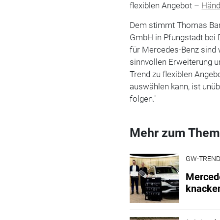
flexiblen Angebot –
Händ
Dem stimmt Thomas Bart
GmbH in Pfungstadt bei D
für Mercedes-Benz sind w
sinnvollen Erweiterung 
Trend zu flexiblen Angeb
auswählen kann, ist unü
folgen."
Mehr zum Them
GW-TREN
Merced
knacke