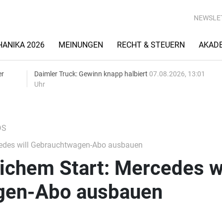
NEWSLE
ANIKA 2026
MEINUNGEN
RECHT & STEUERN
AKAD
er
Daimler Truck: Gewinn knapp halbiert
07.08.2026, 13:01
Uhr
DS
cedes will Gebrauchtwagen-Abo ausbauen
ichem Start: Mercedes wi
gen-Abo ausbauen