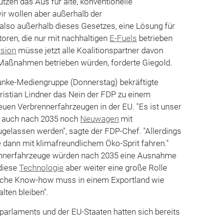
tützen das Aus für alte, konventionelle
r wollen aber außerhalb der
also außerhalb dieses Gesetzes, eine Lösung für
ren, die nur mit nachhaltigen
E-Fuels
betrieben
sion
müsse jetzt alle Koalitionspartner davon
 Maßnahmen betrieben würden, forderte Giegold.
nke-Mediengruppe (Donnerstag) bekräftigte
ristian Lindner das Nein der FDP zu einem
uen Verbrennerfahrzeugen in der EU. "Es ist unser
nd auch nach 2035 noch
Neuwagen
mit
elassen werden", sagte der FDP-Chef. "Allerdings
dann mit klimafreundlichem Öko-Sprit fahren."
nnerfahrzeuge würden nach 2035 eine Ausnahme
 diese
Technologie
aber weiter eine große Rolle
ische Know-how muss in einem Exportland wie
lten bleiben".
parlaments und der EU-Staaten hatten sich bereits