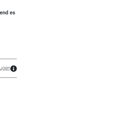
send es
ugen