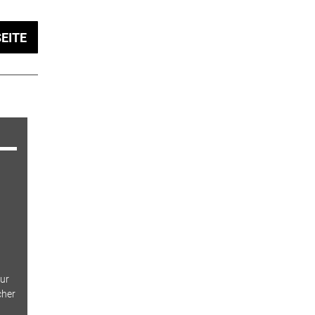
EITE
ur
cher