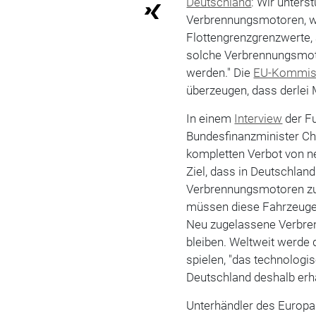
Deutschland
: Wir unters
Verbrennungsmotoren, wi
Flottengrenzgrenzwerte, 
solche Verbrennungsmoto
werden." Die
EU-Kommis
überzeugen, dass derlei
In einem
Interview
der Fu
Bundesfinanzminister Ch
kompletten Verbot von ne
Ziel, dass in Deutschla
Verbrennungsmotoren zug
müssen diese Fahrzeuge 
Neu zugelassene Verbre
bleiben. Weltweit werde
spielen, "das technolog
Deutschland deshalb erha
Unterhändler des Europa