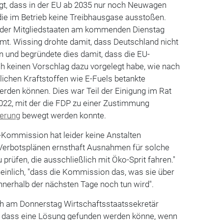
igt, dass in der EU ab 2035 nur noch Neuwagen
die im Betrieb keine Treibhausgase ausstoßen.
at der Mitgliedstaaten am kommenden Dienstag
mt. Wissing drohte damit, dass Deutschland nicht
und begründete dies damit, dass die EU-
 keinen Vorschlag dazu vorgelegt habe, wie nach
lichen Kraftstoffen wie E-Fuels betankte
rden können. Dies war Teil der Einigung im Rat
022, mit der die FDP zu einer Zustimmung
erung
bewegt werden konnte.
EU-Kommission hat leider keine Anstalten
Verbotsplänen ernsthaft Ausnahmen für solche
rüfen, die ausschließlich mit Öko-Sprit fahren."
inlich, "dass die Kommission das, was sie über
innerhalb der nächsten Tage noch tun wird".
ich am Donnerstag Wirtschaftsstaatssekretär
n, dass eine Lösung gefunden werden könne, wenn