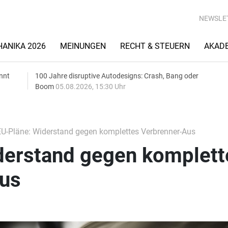
NEWSLE
ANIKA 2026
MEINUNGEN
RECHT & STEUERN
AKAD
nnt
100 Jahre disruptive Autodesigns: Crash, Bang oder
Boom
05.08.2026, 15:30 Uhr
U-Pläne: Widerstand gegen komplettes Verbrenner-Aus
derstand gegen komplett
us