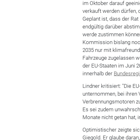
im Oktober darauf geein
verkauft werden dürfen, 
Geplant ist, dass der R
endgültig darüber abstim
werde zustimmen können 
Kommission bislang noch
2035 nur mit klimafreund
Fahrzeuge zugelassen we
der EU-Staaten im Juni 2
innerhalb der
Bundesregi
Lindner kritisiert: "Die 
unternommen, bei ihren 
Verbrennungsmotoren zu p
Es sei zudem unwahrsche
Monate nicht getan hat, 
Optimistischer zeigte s
Giegold. Er glaube dara