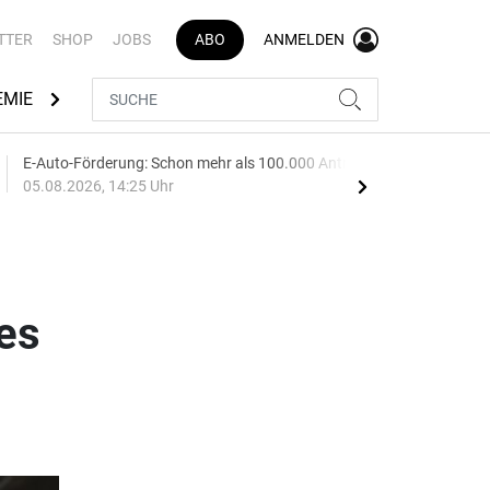
TTER
SHOP
JOBS
ABO
ANMELDEN
EMIE
AUTOMARKEN
MEDIATHEK
BRANCHENVERZEI
E-Auto-Förderung: Schon mehr als 100.000 Anträge
Audi
05.08.2026, 14:25 Uhr
05.0
es