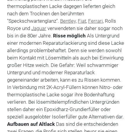
thermoplastischen Lacke dagegen lieferten gleich
nach dem Trocknen den berühmten
"Speckschwartenglanz".
Bentley
,
Fiat
,
Ferrari
, Rolls
Royce und
Jaguar
verwendeten sie daher sogar noch
bis in die 80er Jahre.
Risse möglich
Als Untergrund
einer modernen Reparaturlackierung sind diese Lacke
allerdings problembehaftet. Denn sie werden sowohl
beim Kontakt mit Lösemitteln als auch bei Einwirkung
großer Hitze weich. Die Gefahr: Weil schwammiger
Untergrund und moderner Reparaturlack
gegeneinander arbeiten, kann es zu Rissen kommen.
In Verbindung mit 2K-Acryl-Füllern können Nitro- oder
thermoplastische Lacke sogar ihre Bodenhaftung
verlieren. Bei lösemittelempfindlichen Untergründen
stellen daher ein Epoxidharz-Grundierfüller oder
speziell ausgelobter Isolierfüller gute Alternativen dar.
Aufbauen auf Altlack
Das sind die entscheidenden
zwei Fragen, die Profis sich stellen, bevor sie einen