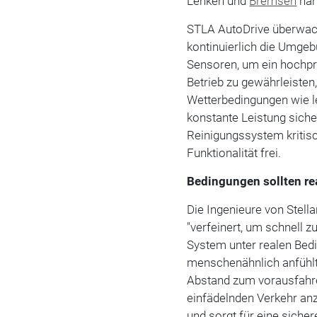
Lenken und
Bremsen
nah
STLA AutoDrive überwach
kontinuierlich die Umgeb
Sensoren, um ein hochpr
Betrieb zu gewährleisten
Wetterbedingungen wie l
konstante Leistung sicher
Reinigungssystem kritis
Funktionalität frei.
Bedingungen sollten r
Die Ingenieure von Stel
"verfeinert, um schnell z
System unter realen Bed
menschenähnlich anfühlt.
Abstand zum vorausfahre
einfädelnden Verkehr an
und sorgt für eine sicher