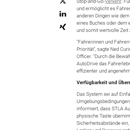
Stop-and-Go-
Verkehr
. F
und ermöglicht es Fahre
anderen Dingen wie dem 
eines Buches oder dem e
und somit wertvolle Zei
"Fahrerinnen und Fahrern 
Priorität", sagte Ned Curi
Officer. "Durch die Bew
AutoDrive das Fahrerlebn
effizienter und angenehm
Verfügbarkeit und Übe
Das System sei auf Einf
Umgebungsbedingungen ü
informiert, dass STLA Au
physische Taste überni
Sicherheitsabstände ein,