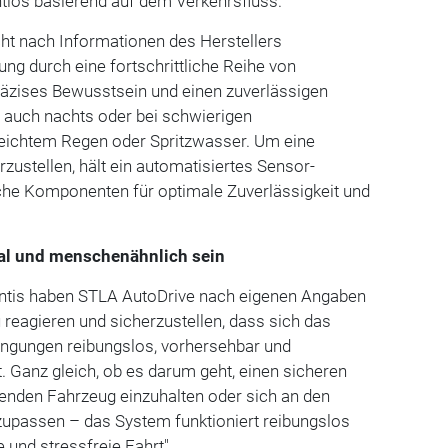
tlos basierend auf dem Verkehrsfluss.
t nach Informationen des Herstellers
ung durch eine fortschrittliche Reihe von
äzises Bewusstsein und einen zuverlässigen
, auch nachts oder bei schwierigen
eichtem Regen oder Spritzwasser. Um eine
zustellen, hält ein automatisiertes Sensor-
che Komponenten für optimale Zuverlässigkeit und
eal und menschenähnlich sein
lantis haben STLA AutoDrive nach eigenen Angaben
u reagieren und sicherzustellen, dass sich das
ingungen reibungslos, vorhersehbar und
 Ganz gleich, ob es darum geht, einen sicheren
nden Fahrzeug einzuhalten oder sich an den
zupassen – das System funktioniert reibungslos
e und stressfreie Fahrt".