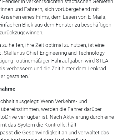
ür Pendler in verkehrsdichten städtischen Gebieten
rinnen und Fahrern, sich vorübergehend mit
Ansehen eines Films, dem Lesen von E-Mails,
infachen Blick aus dem Fenster zu beschäftigen
t zurückzugewinnen.
zu helfen, ihre Zeit optimal zu nutzen, ist eine
c,
Stellantis
Chief Engineering and Technology
ältigung routinemäßiger Fahraufgaben wird STLA
is verbessern und die Zeit hinter dem Lenkrad
er gestalten."
rnahme
achheit ausgelegt: Wenn Verkehrs- und
bereinstimmen, werden die Fahrer darüber
toDrive verfügbar ist. Nach Aktivierung durch eine
mmt das System die
Kontrolle
, hält
 passt die Geschwindigkeit an und verwaltet das