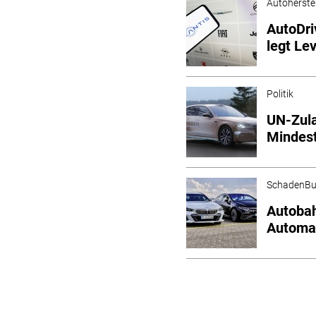
Autoherstel
AutoDri
legt Lev
Politik
UN-Zula
Mindest
SchadenBu
Autobah
Automat