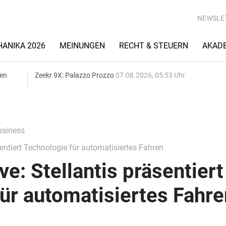
NEWSLE
ANIKA 2026
MEINUNGEN
RECHT & STEUERN
AKAD
gen
Zeekr 9X: Palazzo Prozzo
07.08.2026, 05:53 Uhr
siness
entiert Technologie für automatisiertes Fahren
e: Stellantis präsentiert
ür automatisiertes Fahre