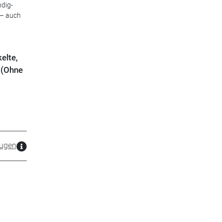
ndig-
 – auch
elte,
 (Ohne
ugen