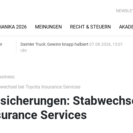
NEWSLE
ANIKA 2026
MEINUNGEN
RECHT & STEUERN
AKAD
er
Daimler Truck: Gewinn knapp halbiert
07.08.2026, 13:01
Uhr
siness
echsel bei Toyota Insurance Services
sicherungen: Stabwechs
surance Services