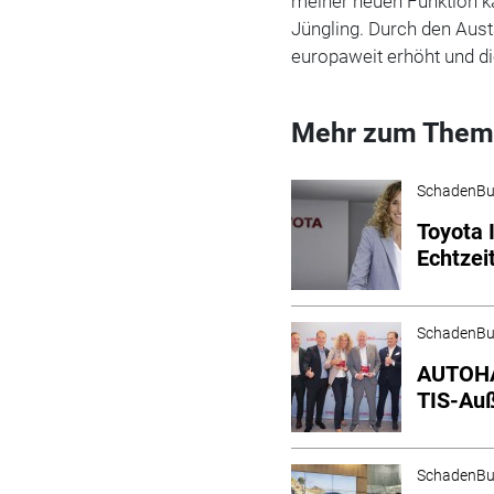
meiner neuen Funktion ka
Jüngling. Durch den Aus
europaweit erhöht und d
Mehr zum Them
SchadenBu
Toyota 
Echtzei
SchadenBu
AUTOHA
TIS-Auß
SchadenBu