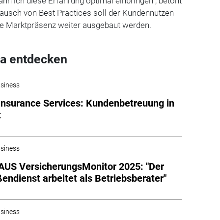
nn ich diese Erfahrung optimal einbringen", betont
tausch von Best Practices soll der Kundennutzen
ie Marktpräsenz weiter ausgebaut werden.
a entdecken
siness
Insurance Services: Kundenbetreuung in
t
siness
US VersicherungsMonitor 2025: "Der
endienst arbeitet als Betriebsberater"
siness