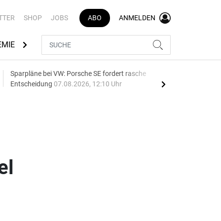
TTER
SHOP
JOBS
ABO
ANMELDEN
EMIE
AUTOMARKEN
MEDIATHEK
BRANCHENVERZEI
Sparpläne bei VW: Porsche SE fordert rasche
75 J
Entscheidung
07.08.2026, 12:10 Uhr
Auf
el