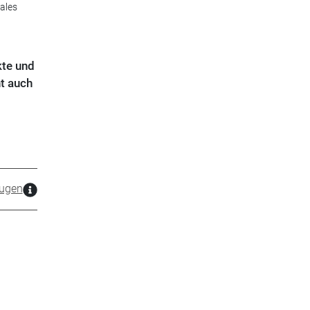
ales
kte und
ht auch
ugen