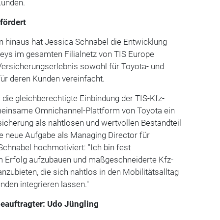
Kunden.
fördert
n hinaus hat Jessica Schnabel die Entwicklung
neys im gesamten Filialnetz von TIS Europe
Versicherungserlebnis sowohl für Toyota- und
für deren Kunden vereinfacht.
ür die gleichberechtigte Einbindung der TIS-Kfz-
meinsame Omnichannel-Plattform von Toyota ein
rsicherung als nahtlosen und wertvollen Bestandteil
re neue Aufgabe als Managing Director für
Schnabel hochmotiviert: "Ich bin fest
m Erfolg aufzubauen und maßgeschneiderte Kfz-
zubieten, die sich nahtlos in den Mobilitätsalltag
den integrieren lassen."
eauftragter: Udo Jüngling