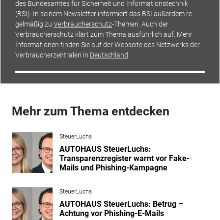
des Bundesamtes für Sicher­heit und Informationstechnik
(BSI). In seinem Newsletter informiert das BSI außerdem re­
gelmäßig zu
Verbraucherschutz
-Themen. Auch der
Verbraucherschutz klärt zum Thema ausführlich auf. Mehr
Informationen finden Sie auf der Webseite des Netzwerks der
Verbrau­cherzentralen in
Deutschland
.
Mehr zum Thema entdecken
SteuerLuchs
AUTOHAUS SteuerLuchs:
Transparenzregister warnt vor Fake-
Mails und Phishing-Kampagne
SteuerLuchs
AUTOHAUS SteuerLuchs: Betrug –
Achtung vor Phishing-E-Mails