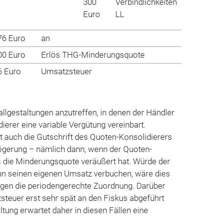
300
Verbindlichkeiten
Euro
LL
76 Euro
an
00 Euro
Erlös THG-Minderungsquote
6 Euro
Umsatzsteuer
allgestaltungen anzutreffen, in denen der Händler
erer eine variable Vergütung vereinbart.
 auch die Gutschrift des Quoten-Konsolidierers
ögerung – nämlich dann, wenn der Quoten-
s die Minderungsquote veräußert hat. Würde der
ann seinen eigenen Umsatz verbuchen, wäre dies
gegen die periodengerechte Zuordnung. Darüber
steuer erst sehr spät an den Fiskus abgeführt
tung erwartet daher in diesen Fällen eine