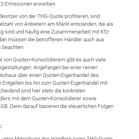
2-Emissionen erwerben.
Besitzer von der THG-Quote profitieren, sind
ielzahl von Anbietern am Markt entstanden, die als
ig sind und häufig eine Zusammenarbeit mit Kfz-
rbei müssen die betroffenen Händler auch aus
es beachten.
l von Quoten-Konsolidierern gibt es auch viele
sgestaltungen. Angefangen bei einer reinen
utohaus über einen Quoten-Eigenhandel des
n Entgelten bis hin zum Quoten-Eigenhandel mit
cheidend sind hier stets die konkreten
dlers mit dem Quoten-Konsolidierer sowie
GB. Denn darauf basieren die steuerlichen Folgen
:
 unter Mitwirkung des Händlers seine THG-Quote