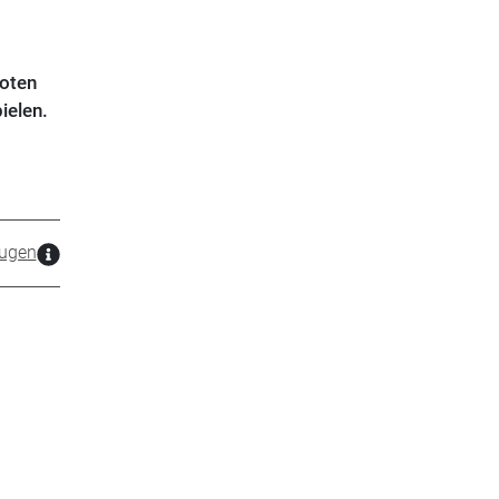
oten
ielen.
ugen