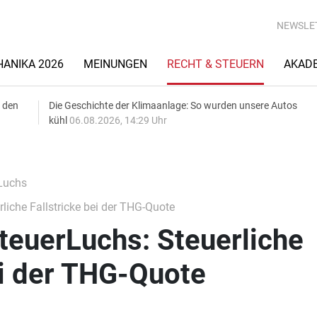
NEWSLE
ANIKA 2026
MEINUNGEN
RECHT & STEUERN
AKAD
 den
Die Geschichte der Klimaanlage: So wurden unsere Autos
kühl
06.08.2026, 14:29 Uhr
Luchs
che Fallstricke bei der THG-Quote
uerLuchs: Steuerliche
ei der THG-Quote