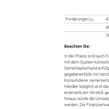
Forderungen LL
4
4
7
Beachten Sie:
In der Praxis sind auch F
mit dem Quoten-Konsolidi
Dementsprechend erfolgt
gegebenenfalls mit Verz
Konsolidierer seinerseit
Händler lediglich erst d
einerseits ein Verstoß 
hinaus würde die Umsatz
werden. Die Finanzverwal