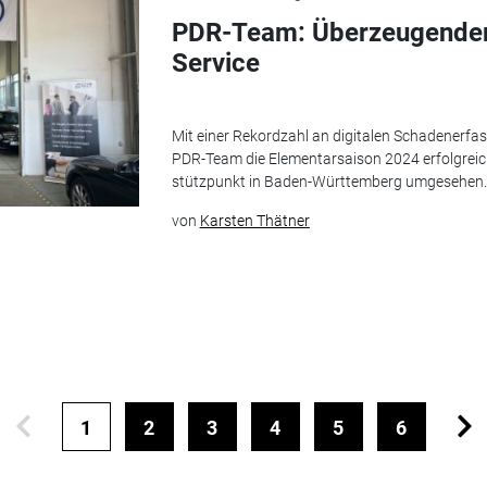
PDR-Team: Überzeugende
Service
Mit einer Rekordzahl an digitalen ­Schadenerf
PDR-Team die ­Elementar­­saison 2024 erfolgrei
stützpunkt in ­Baden-Württemberg umge­sehen.
von
Karsten Thätner
1
2
3
4
5
6