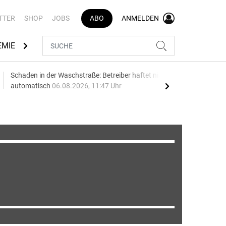
TTER
SHOP
JOBS
ABO
ANMELDEN
EMIE
AUTOMARKEN
MEDIATHEK
BRANCHENVERZEI
Schaden in der Waschstraße: Betreiber haftet nicht
Geel
automatisch
06.08.2026, 11:47 Uhr
06.0