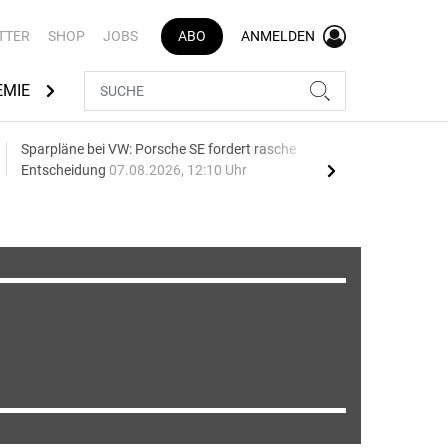
TTER
SHOP
JOBS
ABO
ANMELDEN
EMIE
AUTOMARKEN
MEDIATHEK
BRANCHENVERZEI
Sparpläne bei VW: Porsche SE fordert rasche
75 J
Entscheidung
07.08.2026, 12:10 Uhr
Auf