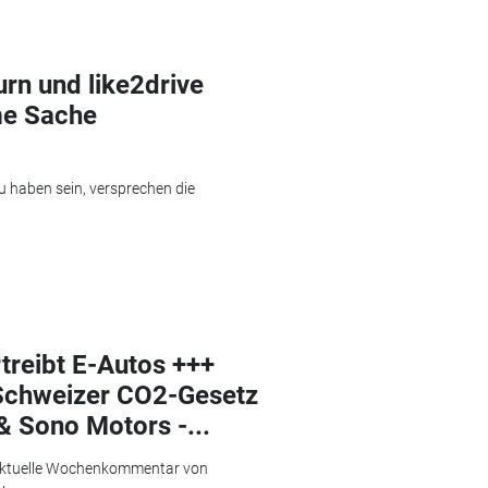
rn und like2drive
me Sache
zu haben sein, versprechen die
rtreibt E-Autos +++
+ Schweizer CO2-Gesetz
& Sono Motors -...
 aktuelle Wochenkommentar von