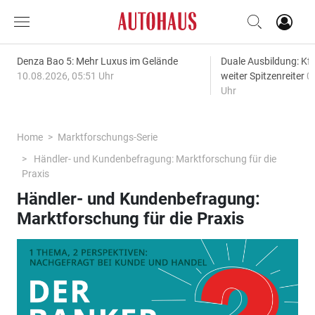
Denza Bao 5: Mehr Luxus im Gelände
Duale Ausbildung: Kf
10.08.2026, 05:51 Uhr
weiter Spitzenreiter
0
Uhr
Home
Marktforschungs-Serie
Händler- und Kundenbefragung: Marktforschung für die
Praxis
Händler- und Kundenbefragung:
Marktforschung für die Praxis