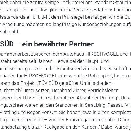
pielt dabei die zentralseitige Lackiererei am Standort Straubin
, Transporter und Lkw gleichermaßen ausgestattet ist und h
tsstandards erfüllt. „Mit dem Prüfsiegel bestätigen wir die Qua
r Arbeit und möchten so langfristige Kundenbeziehungen auf
Schlecht.
SÜD – ein bewährter Partner
sammenarbeit zwischen dem Autohaus HIRSCHVOGEL und 
teht bereits seit Jahren – etwa bei der Haupt- und
ntersuchung sowie in der Arbeitsmedizin. Da das Geschäft m
chäden für HIRSCHVOGEL eine wichtige Rolle spielt, lag es n
sam das Projekt „TÜV SÜD geprüfter Unfallschaden-
urbetrieb“ umzusetzen. Bernhard Zierer, Vertriebsleiter
ayern bei TÜV SÜD, beschreibt den Ablauf der Prüfung: „Uns
gutachter waren an den Standorten in Straubing, Passau, Vi
lattling und Regen vor Ort. Sie haben jeweils einen komplett
turprozess begleitet – von der Fahrzeugannahme über Diag
standsetzung bis zur Rückgabe an den Kunden.“ Dabei wurde j