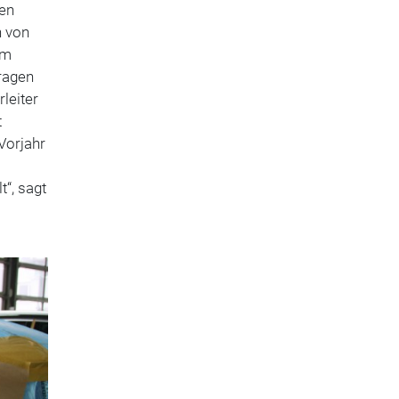
gen
n von
am
ragen
leiter
t
Vorjahr
t“, sagt