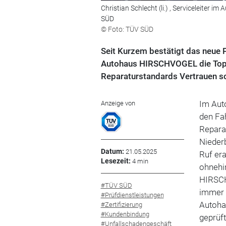
Christian Schlecht (li.) , Serviceleiter
SÜD
© Foto: TÜV SÜD
Seit Kurzem bestätigt das neue 
Autohaus HIRSCHVOGEL die Top-Q
Reparaturstandards Vertrauen sc
Im Aut
Anzeige von
den Fa
Reparat
Niederb
Datum:
21.05.2025
Ruf era
Lesezeit:
4 min
ohnehin
HIRSCH
#TÜV SÜD
immer e
#Prüfdienstleistungen
Autohau
#Zertifizierung
#Kundenbindung
geprüft
#Unfallschadengeschäft