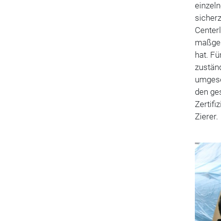
einzeln
sicherz
Center
maßgeb
hat. Fü
zustän
umgeset
den ges
Zertifi
Zierer.