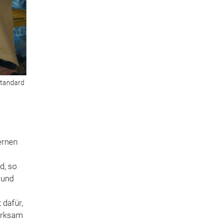
standard
ernen
d, so
 und
 dafür,
erksam