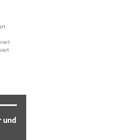
ert
iert
iert
r und