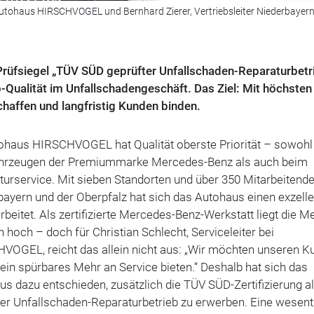
 im Autohaus HIRSCHVOGEL und Bernhard Zierer, Vertriebsleiter Niederbayer
Prüfsiegel „TÜV SÜD geprüfter Unfallschaden-Reparaturbetr
ualität im Unfallschadengeschäft. Das Ziel: Mit höchsten
haffen und langfristig Kunden binden.
ohaus HIRSCHVOGEL hat Qualität oberste Priorität – sowohl 
hrzeugen der Premiummarke Mercedes-Benz als auch beim
urservice. Mit sieben Standorten und über 350 Mitarbeitende
ayern und der Oberpfalz hat sich das Autohaus einen exzell
rbeitet. Als zertifizierte Mercedes-Benz-Werkstatt liegt die M
 hoch – doch für Christian Schlecht, Serviceleiter bei
VOGEL, reicht das allein nicht aus: „Wir möchten unseren K
in spürbares Mehr an Service bieten.“ Deshalb hat sich das
s dazu entschieden, zusätzlich die TÜV SÜD-Zertifizierung a
er Unfallschaden-Reparaturbetrieb zu erwerben. Eine wesent