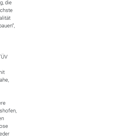
g, die
öchste
lität
bauen“,
TÜV
it
ahe,
ere
lshofen,
en
nose
eder