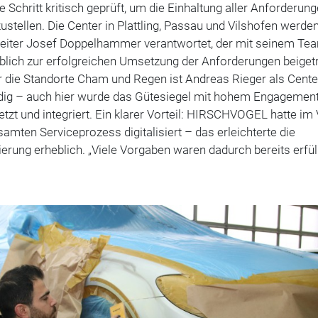
e Schritt kritisch geprüft, um die Einhaltung aller Anforderun
ustellen. Die Center in Plattling, Passau und Vilshofen werde
leiter Josef Doppelhammer verantwortet, der mit seinem Te
lich zur erfolgreichen Umsetzung der Anforderungen beiget
r die Standorte Cham und Regen ist Andreas Rieger als Center
dig – auch hier wurde das Gütesiegel mit hohem Engagemen
zt und integriert. Ein klarer Vorteil: HIRSCHVOGEL hatte im 
amten Serviceprozess digitalisiert – das erleichterte die
zierung erheblich. „Viele Vorgaben waren dadurch bereits erfüll