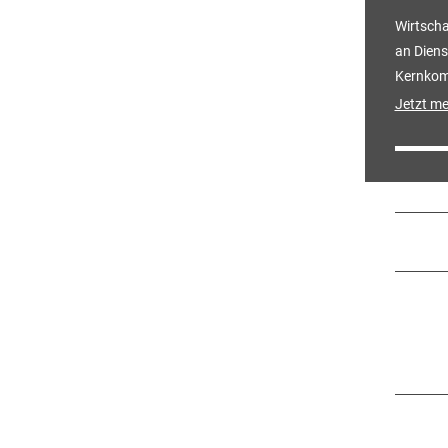
Wirtscha
an Diens
Kernkom
Jetzt me