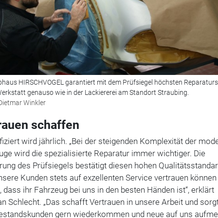
ohaus HIRSCHVOGEL garantiert mit dem Prüfsiegel höchsten Reparatur
 Werkstatt genauso wie in der Lackiererei am Standort Straubing.
Dietmar Winkler
rauen schaffen
fiziert wird jährlich. „Bei der steigenden Komplexität der mod
ge wird die spezialisierte Reparatur immer wichtiger. Die
ung des Prüfsiegels bestätigt diesen hohen Qualitätsstandar
nsere Kunden stets auf exzellenten Service vertrauen können
 dass ihr Fahrzeug bei uns in den besten Händen ist“, erklärt
an Schlecht. „Das schafft Vertrauen in unsere Arbeit und sorgt
estandskunden gern wiederkommen und neue auf uns aufm