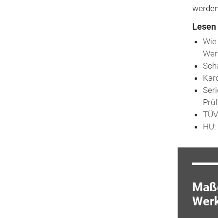
werden“
Lesen 
Wie
Wer
Sch
Karo
Seri
Prüf
TÜV 
HU:
Maßg
Werk