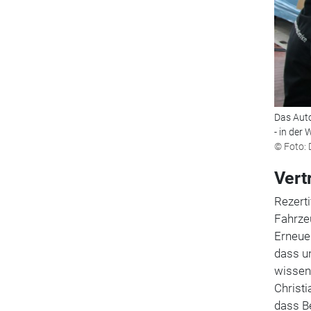
Das Aut
- in der
© Foto: 
Vert
Rezerti
Fahrzeu
Erneuer
dass u
wissen,
Christi
dass B