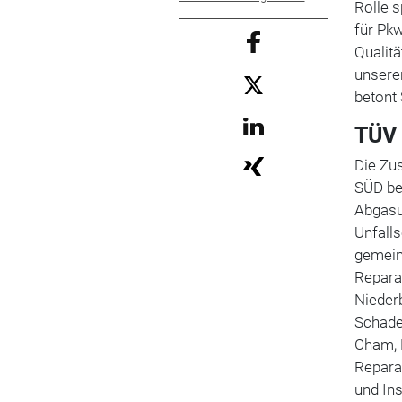
Rolle s
für Pkw
Qualitä
unsere
betont 
TÜV 
Die Zu
SÜD bes
Abgasu
Unfalls
gemein
Reparat
Niederb
Schaden
Cham, P
Repara
und In