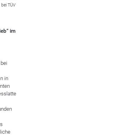
n bei TÜV
ieb“ im
bei
n in
enten
esslatte
unden
ls
liche