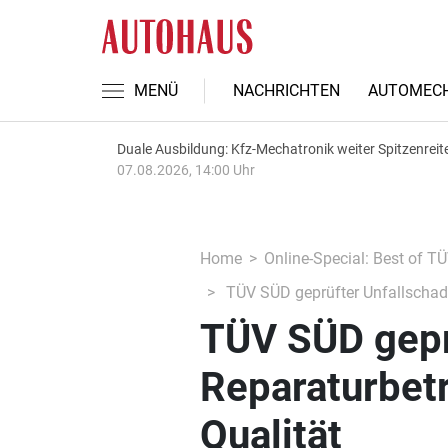
MENÜ
NACHRICHTEN
AUTOMECH
Duale Ausbildung: Kfz-Mechatronik weiter Spitzenreit
07.08.2026, 14:00 Uhr
Home
Online-Special: Best of T
TÜV SÜD geprüfter Unfallschade
TÜV SÜD gepr
Reparaturbetr
Qualität