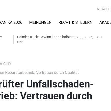
NEWSLE
ANIKA 2026
MEINUNGEN
RECHT & STEUERN
AKAD
er
Daimler Truck: Gewinn knapp halbiert
07.08.2026, 13:01
Uhr
ÜV SÜD
n-Reparaturbetrieb: Vertrauen durch Qualität
üfter Unfallschaden-
ieb: Vertrauen durch