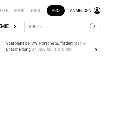
TTER
SHOP
JOBS
ABO
ANMELDEN
EMIE
AUTOMARKEN
MEDIATHEK
BRANCHENVERZEI
Sparpläne bei VW: Porsche SE fordert rasche
75 J
Entscheidung
07.08.2026, 12:10 Uhr
Auf