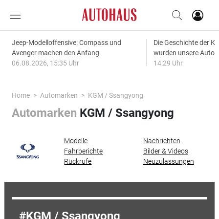
Jeep-Modelloffensive: Compass und
Die Geschichte der Kl
Avenger machen den Anfang
wurden unsere Autos
06.08.2026, 15:35 Uhr
14:29 Uhr
Home
Automarken
KGM / Ssangyong
Automarken
KGM / Ssangyong
Modelle
Nachrichten
Fahrberichte
Bilder & Videos
Rückrufe
Neuzulassungen
KGM / Ssangyong