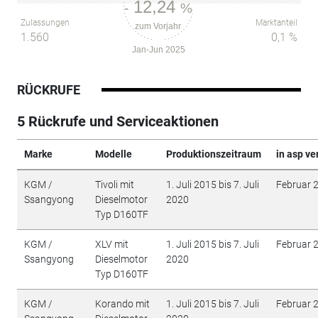
12,24
-
%
Zulassungen
Marktanteil
zum Vorjahr
1.560
0,1 %
Jan-Jun 2025
RÜCKRUFE
5 Rückrufe und Serviceaktionen
Marke
Modelle
Produktionszeitraum
in asp ve
KGM /
Tivoli mit
1. Juli 2015 bis 7. Juli
Februar 
Ssangyong
Dieselmotor
2020
Typ D160TF
KGM /
XLV mit
1. Juli 2015 bis 7. Juli
Februar 
Ssangyong
Dieselmotor
2020
Typ D160TF
KGM /
Korando mit
1. Juli 2015 bis 7. Juli
Februar 