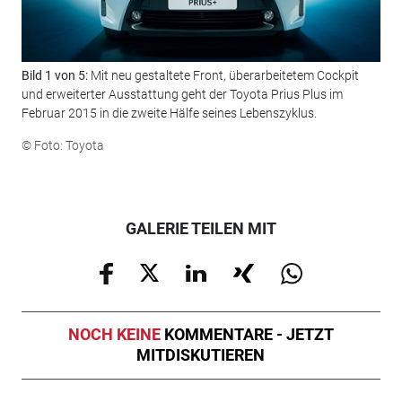
Bild 1 von 5:
Mit neu gestaltete Front, überarbeitetem Cockpit
Bil
und erweiterter Ausstattung geht der Toyota Prius Plus im
gez
Februar 2015 in die zweite Hälfe seines Lebenszyklus.
neu
© Foto: Toyota
© F
GALERIE TEILEN MIT
NOCH KEINE
KOMMENTARE - JETZT
MITDISKUTIEREN